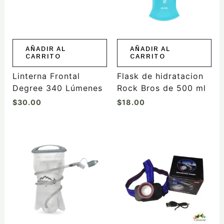
AÑADIR AL
AÑADIR AL
CARRITO
CARRITO
Linterna Frontal
Flask de hidratacion
Degree 340 Lúmenes
Rock Bros de 500 ml
$
30.00
$
18.00
Rango
Este
de
producto
precios:
tiene
desde
$19.90
múltiples
hasta
variantes.
$24.90
Las
opciones
se