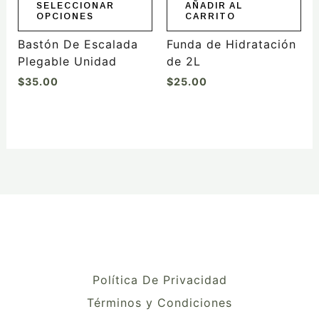
elegir
SELECCIONAR
AÑADIR AL
OPCIONES
CARRITO
en
la
Bastón De Escalada
Funda de Hidratación
página
Plegable Unidad
de 2L
de
$
35.00
$
25.00
producto
Política De Privacidad
Términos y Condiciones