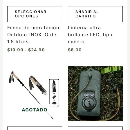
pueden
elegir
SELECCIONAR
AÑADIR AL
OPCIONES
CARRITO
en
la
Funda de hidratación
Linterna ultra
página
Outdoor INOXTO de
brillante LED, tipo
de
1.5 litros
minero
producto
$
19.90
-
$
24.90
$
8.00
Este
producto
tiene
múltiples
variantes.
Las
AGOTADO
opciones
se
pueden