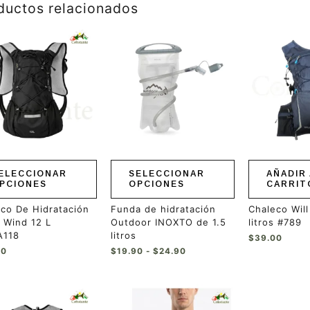
ductos relacionados
Rango
Este
de
ucto
producto
precios:
tiene
desde
ples
múltiples
$19.90
hasta
ntes.
variantes.
$24.90
Las
ones
opciones
se
en
pueden
r
elegir
en
ELECCIONAR
SELECCIONAR
AÑADIR 
la
PCIONES
OPCIONES
CARRIT
a
página
de
co De Hidratación
Funda de hidratación
Chaleco Wil
ucto
producto
 Wind 12 L
Outdoor INOXTO de 1.5
litros #789
118
litros
$
39.00
00
$
19.90
-
$
24.90
Este
ucto
producto