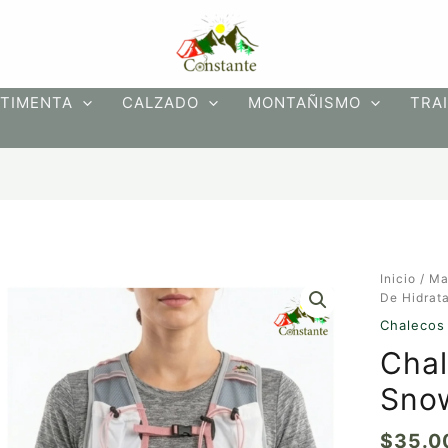
TIMENTA
CALZADO
MONTAÑISMO
TRAI
Chaleco
Inicio
/
Ma
De
De Hidrat
Hidrataci
Chalecos 
Snowwin
Chal
8
litros
Snow
cantidad
$
35.0