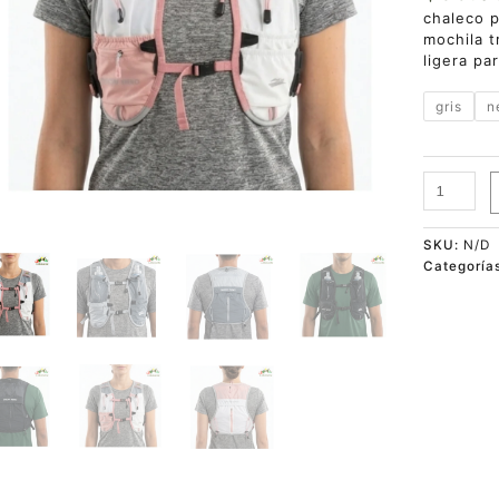
chaleco p
mochila t
ligera pa
gris
n
SKU:
N/D
Categoría