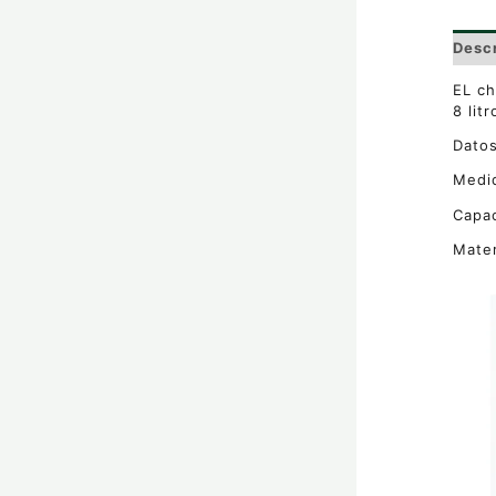
Desc
EL ch
8 lit
Datos
Medid
Capac
Mater