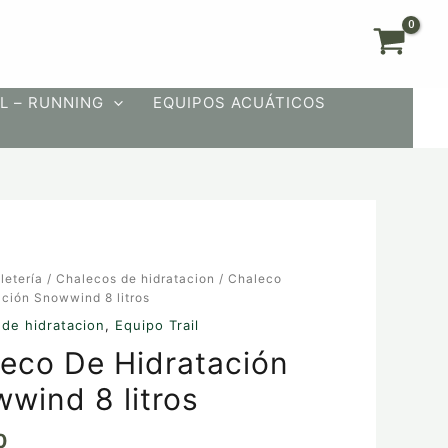
L – RUNNING
EQUIPOS ACUÁTICOS
letería
/
Chalecos de hidratacion
/ Chaleco
ación Snowwind 8 litros
ón
de hidratacion
,
Equipo Trail
d
eco De Hidratación
wind 8 litros
0