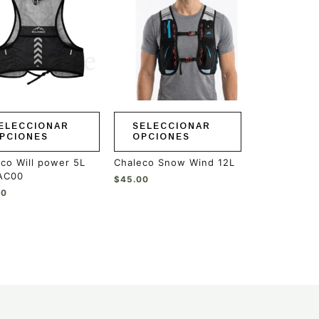
tiene
ples
múltiples
ntes.
variantes.
Las
ones
opciones
se
en
pueden
r
elegir
en
ELECCIONAR
SELECCIONAR
la
PCIONES
OPCIONES
a
página
de
co Will power 5L
Chaleco Snow Wind 12L
ucto
producto
AC00
$
45.00
50