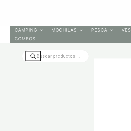
Ir
al
contenido
CAMPING
MOCHILAS
PESCA
VES
COMBOS
Búsqueda
de
productos