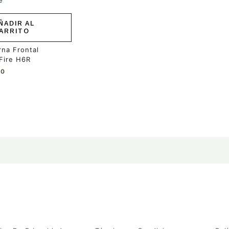
producto
ÑADIR AL
ARRITO
rna Frontal
Fire H6R
00