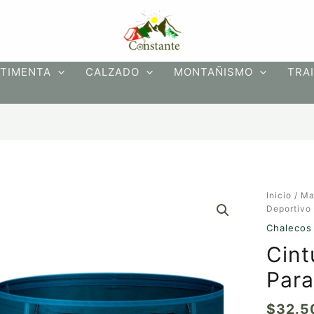
TIMENTA
CALZADO
MONTAÑISMO
TRAI
Cinturón
Inicio
/
Ma
Deportiv
Deportivo 
Para
Chalecos 
Trail
Cint
Running
cantidad
Para
$
32.5