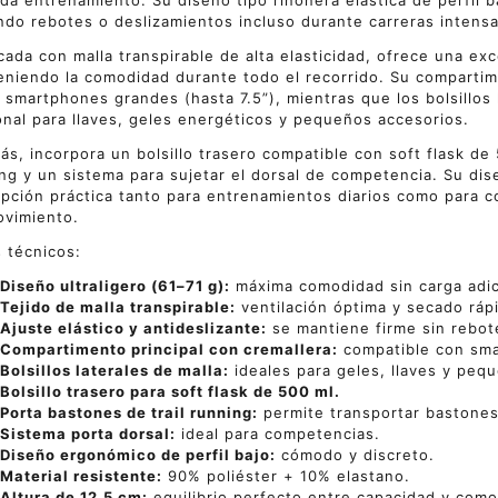
da entrenamiento. Su diseño tipo riñonera elástica de perfil 
ndo rebotes o deslizamientos incluso durante carreras intensas
cada con malla transpirable de alta elasticidad, ofrece una ex
niendo la comodidad durante todo el recorrido. Su compartime
r smartphones grandes (hasta 7.5”), mientras que los bolsillos
onal para llaves, geles energéticos y pequeños accesorios.
s, incorpora un bolsillo trasero compatible con soft flask de 
ng y un sistema para sujetar el dorsal de competencia. Su dise
pción práctica tanto para entrenamientos diarios como para co
vimiento.
 técnicos:
Diseño ultraligero (61–71 g):
máxima comodidad sin carga adic
Tejido de malla transpirable:
ventilación óptima y secado ráp
Ajuste elástico y antideslizante:
se mantiene firme sin rebot
Compartimento principal con cremallera:
compatible con sma
Bolsillos laterales de malla:
ideales para geles, llaves y peq
Bolsillo trasero para soft flask de 500 ml.
Porta bastones de trail running:
permite transportar bastones
Sistema porta dorsal:
ideal para competencias.
Diseño ergonómico de perfil bajo:
cómodo y discreto.
Material resistente:
90% poliéster + 10% elastano.
Altura de 12,5 cm:
equilibrio perfecto entre capacidad y com