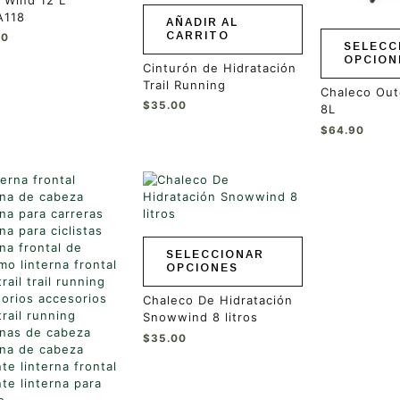
r
elegir
118
AÑADIR AL
en
CARRITO
00
SELECC
la
OPCION
a
página
Cinturón de Hidratación
de
Trail Running
Chaleco Out
ucto
producto
$
35.00
8L
$
64.90
Este
producto
tiene
múltiples
variantes.
SELECCIONAR
Las
OPCIONES
opciones
se
Chaleco De Hidratación
pueden
Snowwind 8 litros
elegir
$
35.00
en
la
página
de