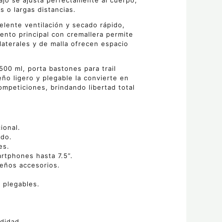
bajo se ajusta perfectamente al cuerpo,
 o largas distancias.
celente ventilación y secado rápido,
nto principal con cremallera permite
 laterales y de malla ofrecen espacio
500 ml, porta bastones para trail
ño ligero y plegable la convierte en
mpeticiones, brindando libertad total
ional.
ido.
es.
rtphones hasta 7.5”.
ueños accesorios.
 plegables.
odidad