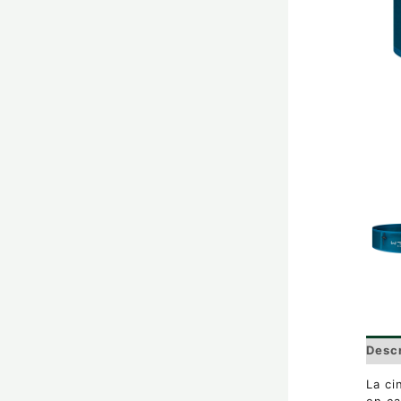
Desc
La ci