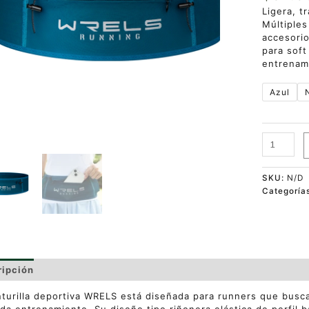
Ligera, t
Múltiples
accesorio
para soft
entrenam
Azul
SKU:
N/D
Categoría
ripción
Información adicional
Valoraciones (0)
nturilla deportiva WRELS está diseñada para runners que buscan