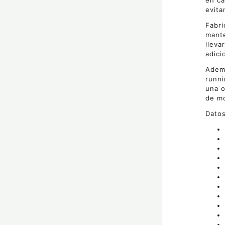
en ca
evita
Fabri
mante
lleva
adici
Ademá
runni
una o
de mo
Datos