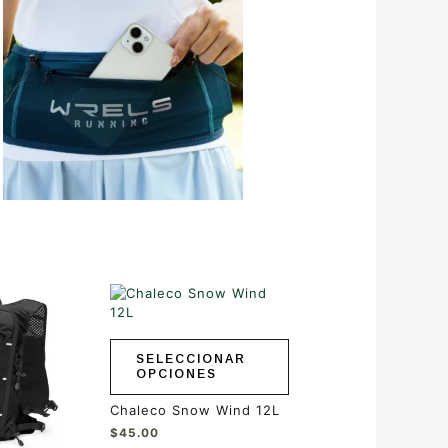
Este
producto
tiene
múltiples
SELECCIONAR
variantes.
OPCIONES
Las
opciones
Chaleco Snow Wind 12L
se
$
45.00
pueden