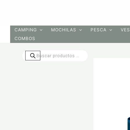
Ir
al
contenido
CAMPING
MOCHILAS
PESCA
VES
COMBOS
Búsqueda
de
productos