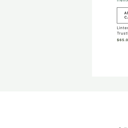
A
C
Linte
Trust
$
65.