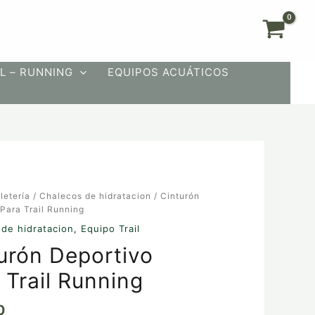
L – RUNNING
EQUIPOS ACUÁTICOS
letería
/
Chalecos de hidratacion
/ Cinturón
o
Para Trail Running
de hidratacion
,
Equipo Trail
urón Deportivo
 Trail Running
0