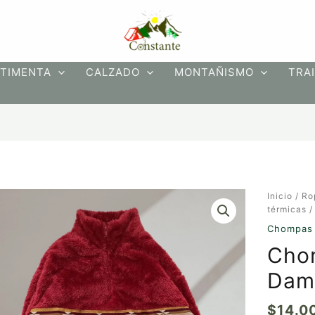
TIMENTA
CALZADO
MONTAÑISMO
TRAI
Chompa
Inicio
/
Ro
Felpa
térmicas
/
Top
Chompas 
Dama
Cho
M
cantidad
Dam
$
14.0