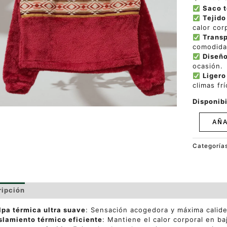
Saco t
Tejido
calor cor
Transp
comodida
Diseño
ocasión.
Ligero
climas frí
Disponibi
AÑA
Categoría
ripción
Valoraciones (0)
lpa térmica ultra suave
: Sensación acogedora y máxima calide
slamiento térmico eficiente
: Mantiene el calor corporal en b