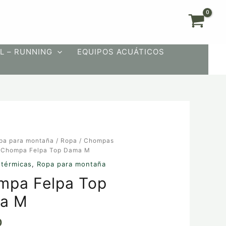
L – RUNNING
EQUIPOS ACUÁTICOS
pa para montaña
/
Ropa
/
Chompas
 Chompa Felpa Top Dama M
térmicas
,
Ropa para montaña
mpa Felpa Top
a M
0