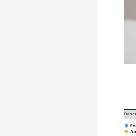
Desc
Fe
Ai