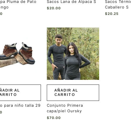
pa Pluma de Pato
Sacos Lana de Alpaca S
Sacos Térmi
engo
Caballero S
$
20.00
20
$
20.25
ÑADIR AL
AÑADIR AL
ARRITO
CARRITO
o para niño talla 29
Conjunto Primera
capa/piel Oursky
00
$
70.00