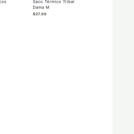
cos
Saco Térmico Tribal
Dama M
$
27.00