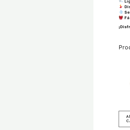
Li
Di
Se
Fá
¡Disf
Pro
A
C