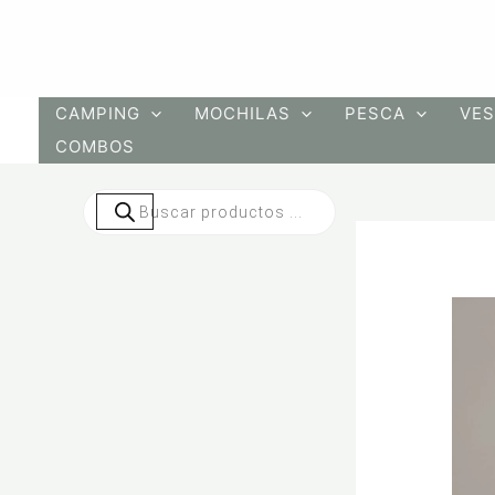
Ir
al
contenido
CAMPING
MOCHILAS
PESCA
VES
COMBOS
Búsqueda
de
productos