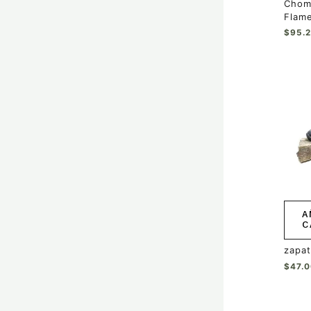
Chom
Flam
$
95.
A
C
zapat
$
47.