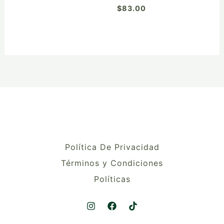
de
de
$
83.00
producto
producto
Política De Privacidad
Términos y Condiciones
Políticas