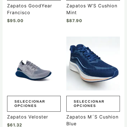
la
la
Zapatos GoodYear
Zapatos W’S Cushion
página
página
Francisco
Mint
de
de
$
95.00
$
87.90
producto
producto
Este
Este
producto
producto
tiene
tiene
múltiples
múltiples
variantes.
variantes.
Las
Las
opciones
opciones
se
se
pueden
pueden
elegir
elegir
SELECCIONAR
SELECCIONAR
OPCIONES
OPCIONES
en
en
la
la
Zapatos Veloster
Zapatos M´S Cushion
página
página
Blue
$
61.32