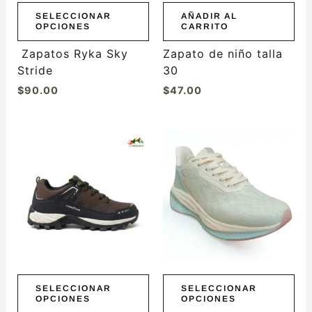
elegir
SELECCIONAR
AÑADIR AL
OPCIONES
CARRITO
en
la
Zapatos Ryka Sky
Zapato de niño talla
página
Stride
30
de
$
90.00
$
47.00
producto
Este
Este
producto
producto
tiene
tiene
múltiples
múltiples
variantes.
variantes.
Las
Las
opciones
opciones
se
se
pueden
pueden
elegir
elegir
SELECCIONAR
SELECCIONAR
OPCIONES
OPCIONES
en
en