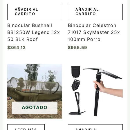
AÑADIR AL
AÑADIR AL
CARRITO
CARRITO
Binocular Bushnell
Binocular Celestron
BB1250W Legend 12x
71017 SkyMaster 25x
50 BLK Roof
100mm Porro
$
364.12
$
955.59
AGOTADO
LEER MÁS
AÑADIR AL