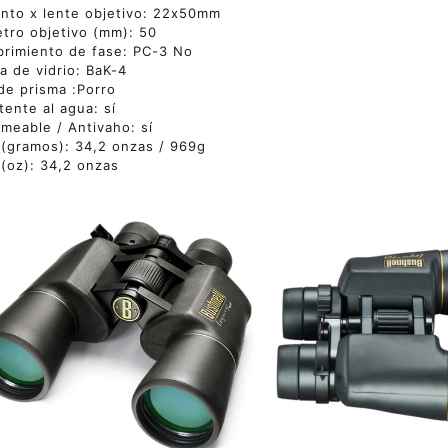
nto x lente objetivo: 22x50mm
tro objetivo (mm): 50
rimiento de fase: PC-3 No
a de vidrio: BaK-4
de prisma :Porro
tente al agua: sí
meable / Antivaho: sí
(gramos): 34,2 onzas / 969g
(oz): 34,2 onzas