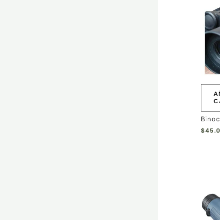
A
C
Binoc
$
45.