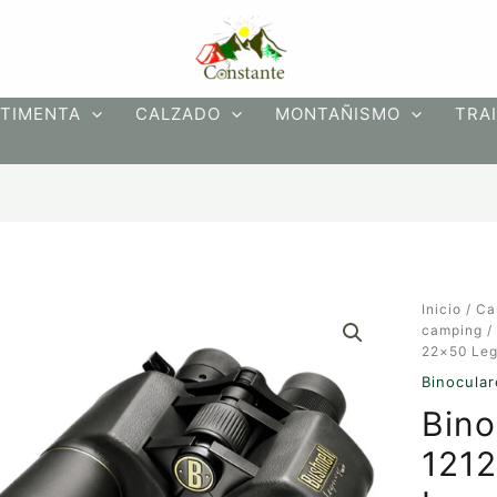
TIMENTA
CALZADO
MONTAÑISMO
TRAI
Binocular
Inicio
/
Ca
Bushnell
camping
121225
22×50 Le
10-
Binocular
22×50
Bino
Legacy
Zoo
121
cantidad