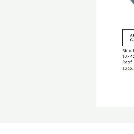
A
C
Bino 
10×4
Roof
$
222