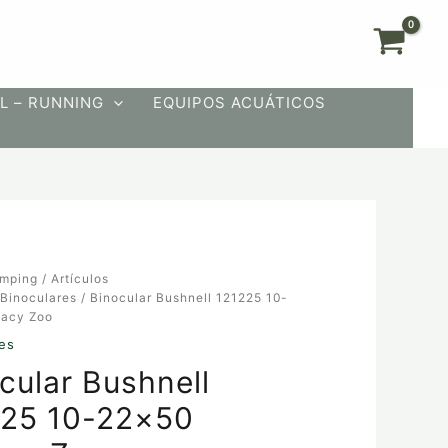
L – RUNNING
EQUIPOS ACUÁTICOS
mping
/
Artículos
/
Binoculares
/ Binocular Bushnell 121225 10-
gacy Zoo
es
cular Bushnell
225 10-22×50