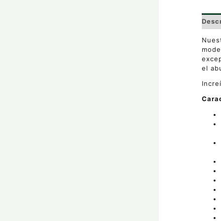
Desc
Nuest
model
excep
el ab
Incre
Carac