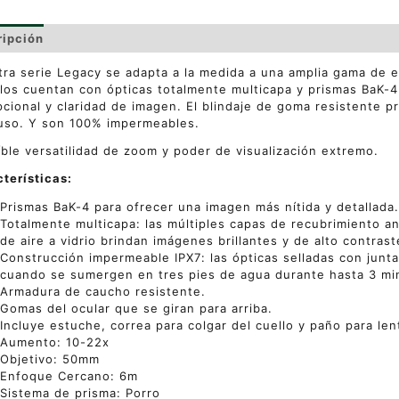
ripción
Valoraciones (0)
ra serie Legacy se adapta a la medida a una amplia gama de en
os cuentan con ópticas totalmente multicapa y prismas BaK-4
cional y claridad de imagen. El blindaje de goma resistente 
uso. Y son 100% impermeables.
íble versatilidad de zoom y poder de visualización extremo.
terísticas:
Prismas BaK-4 para ofrecer una imagen más nítida y detallada.
Totalmente multicapa: las múltiples capas de recubrimiento ant
de aire a vidrio brindan imágenes brillantes y de alto contrast
Construcción impermeable IPX7: las ópticas selladas con junta
cuando se sumergen en tres pies de agua durante hasta 3 mi
Armadura de caucho resistente.
Gomas del ocular que se giran para arriba.
Incluye estuche, correa para colgar del cuello y paño para len
Aumento: 10-22x
Objetivo: 50mm
Enfoque Cercano: 6m
Sistema de prisma: Porro