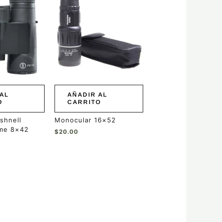
AL
AÑADIR AL
O
CARRITO
shnell
Monocular 16×52
ime 8×42
$
20.00