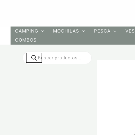
Ir
al
contenido
CAMPING
MOCHILAS
PESCA
VES
COMBOS
Búsqueda
de
productos