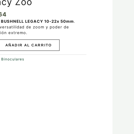
acy Zoo
64
r
BUSHNELL LEGACY 10-22x 50mm
.
 versatilidad de zoom y poder de
ción extremo.
AÑADIR AL CARRITO
:
Binoculares