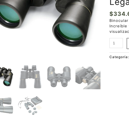
Leg
$
334.
Binocula
Increíble
visualiza
Categoría