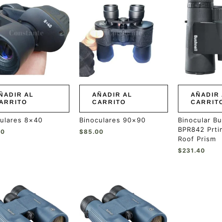
ÑADIR AL
AÑADIR AL
AÑADIR 
ARRITO
CARRITO
CARRIT
ulares 8×40
Binoculares 90×90
Binocular Bu
BPR842 Prt
00
$
85.00
Roof Prism
$
231.40