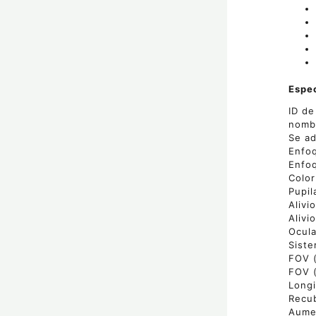
Espec
ID de
nombr
Se ad
Enfoq
Enfoq
Color
Pupil
Alivi
Alivi
Ocula
Siste
FOV (
FOV 
Longi
Recub
Aume