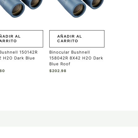
ÑADIR AL
AÑADIR AL
ARRITO
CARRITO
Bushnell 150142R
Binocular Bushnell
2 H2O Dark Blue
158042R 8X42 H2O Dark
Blue Roof
.80
$
202.98