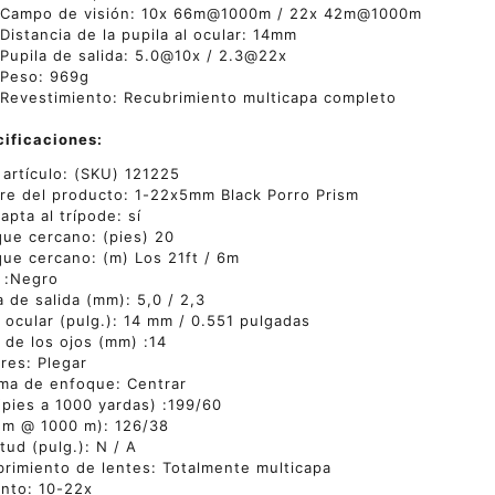
Campo de visión: 10x 66m@1000m / 22x 42m@1000m
Distancia de la pupila al ocular: 14mm
Pupila de salida: 5.0@10x / 2.3@22x
Peso: 969g
Revestimiento: Recubrimiento multicapa completo
ificaciones:
 artículo: (SKU) 121225
e del producto: 1-22x5mm Black Porro Prism
apta al trípode: sí
ue cercano: (pies) 20
ue cercano: (m) Los 21ft / 6m
 :Negro
a de salida (mm): 5,0 / 2,3
o ocular (pulg.): 14 mm / 0.551 pulgadas
o de los ojos (mm) :14
res: Plegar
ma de enfoque: Centrar
pies a 1000 yardas) :199/60
(m @ 1000 m): 126/38
tud (pulg.): N / A
rimiento de lentes: Totalmente multicapa
nto: 10-22x