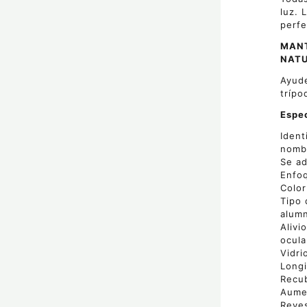
luz. 
perfe
MANT
NATU
Ayude
trípo
Espec
Ident
nomb
Se ad
Enfoq
Colo
Tipo 
alumn
Alivi
ocula
Vidri
Longi
Recub
Aume
Reves