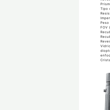
Prism
Tipo 
Resis
Imper
Peso
FOV 
Recub
Recub
Reves
Vidri
diopt
enfo
Crist