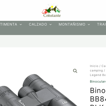
TIMENTA
CALZADO
MONTAÑISMO
TRAI
Binocular
Inicio
/
Ca
bushnell
camping
BB842W
Legend 8x
Legend
Binocular
8x
Bino
42
BLK
BB8
IPX7
Rubber