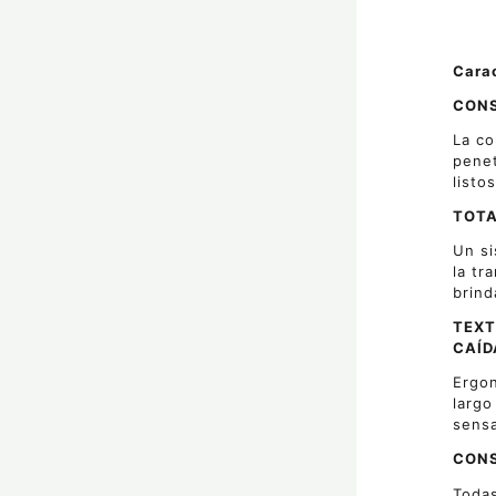
Carac
CONS
La co
penet
listo
TOTA
Un si
la tr
brind
TEXT
CAÍD
Ergon
largo
sensa
CONS
Todas