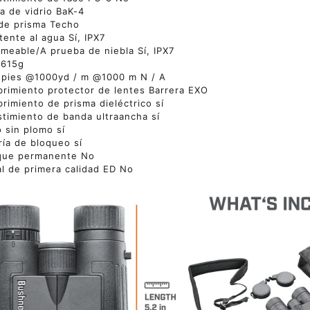
a de vidrio BaK-4
de prisma Techo
tente al agua Sí, IPX7
meable/A prueba de niebla Sí, IPX7
 615g
(pies @1000yd / m @1000 m N / A
rimiento protector de lentes Barrera EXO
rimiento de prisma dieléctrico sí
timiento de banda ultraancha sí
o sin plomo sí
ría de bloqueo sí
que permanente No
al de primera calidad ED No