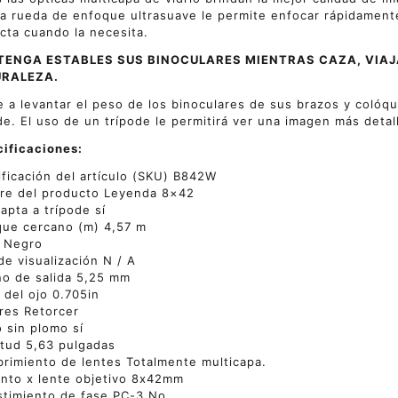
La rueda de enfoque ultrasuave le permite enfocar rápidament
cta cuando la necesita.
ENGA ESTABLES SUS BINOCULARES MIENTRAS CAZA, VIAJ
RALEZA.
 a levantar el peso de los binoculares de sus brazos y colóqu
de. El uso de un trípode le permitirá ver una imagen más detall
ificaciones:
ificación del artículo (SKU) B842W
re del producto Leyenda 8×42
apta a trípode sí
ue cercano (m) 4,57 m
r Negro
de visualización N / A
o de salida 5,25 mm
o del ojo 0.705in
res Retorcer
o sin plomo sí
tud 5,63 pulgadas
rimiento de lentes Totalmente multicapa.
nto x lente objetivo 8x42mm
timiento de fase PC-3 No