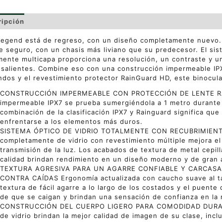
ripción
Valoraciones (0)
egend está de regreso, con un diseño completamente nuevo. 
e seguro, con un chasis más liviano que su predecesor. El sis
mente multicapa proporciona una resolución, un contraste y u
salientes. Combine eso con una construcción impermeable IP
dos y el revestimiento protector RainGuard HD, este binocula
CONSTRUCCIÓN IMPERMEABLE CON PROTECCIÓN DE LENTE RA
impermeable IPX7 se prueba sumergiéndola a 1 metro durante 
combinación de la clasificación IPX7 y Rainguard significa que
enfrentarse a los elementos más duros.
SISTEMA ÓPTICO DE VIDRIO TOTALMENTE CON RECUBRIMIENTO
completamente de vidrio con revestimiento múltiple mejora el 
transmisión de la luz. Los acabados de textura de metal cepill
calidad brindan rendimiento en un diseño moderno y de gran a
TEXTURA AGRESIVA PARA UN AGARRE CONFIABLE Y CARCAS
CONTRA CAÍDAS Ergonomía actualizada con caucho suave al tac
textura de fácil agarre a lo largo de los costados y el puente 
de que se caigan y brindan una sensación de confianza en la
CONSTRUCCIÓN DEL CUERPO LIGERO PARA COMODIDAD DURANTE
de vidrio brindan la mejor calidad de imagen de su clase, inc