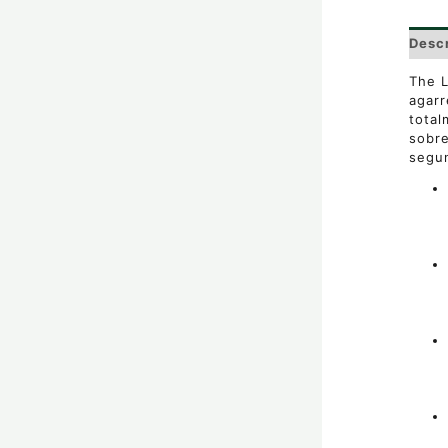
Desc
The L
agarr
total
sobre
segun