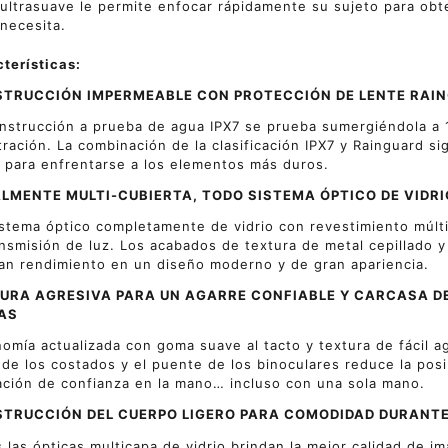
ultrasuave le permite enfocar rápidamente su sujeto para obt
necesita.
terísticas:
TRUCCIÓN IMPERMEABLE CON PROTECCIÓN DE LENTE RAI
nstrucción a prueba de agua IPX7 se prueba sumergiéndola a 
ración. La combinación de la clasificación IPX7 y Rainguard si
s para enfrentarse a los elementos más duros.
LMENTE MULTI-CUBIERTA, TODO SISTEMA ÓPTICO DE VIDRI
stema óptico completamente de vidrio con revestimiento múltip
ansmisión de luz. Los acabados de textura de metal cepillado y
an rendimiento en un diseño moderno y de gran apariencia.
URA AGRESIVA PARA UN AGARRE CONFIABLE Y CARCASA 
AS
omía actualizada con goma suave al tacto y textura de fácil aga
 de los costados y el puente de los binoculares reduce la posi
ción de confianza en la mano… incluso con una sola mano.
TRUCCIÓN DEL CUERPO LIGERO PARA COMODIDAD DURANTE 
 las ópticas multicapa de vidrio brindan la mejor calidad de i