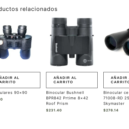
ductos relacionados
ÑADIR AL
AÑADIR AL
AÑADIR 
ARRITO
CARRITO
CARRIT
culares 90×90
Binocular Bushnell
Binocular ce
BPR842 Prtime 8×42
71008-RD 2
00
Roof Prism
Skymaster
$
231.40
$
276.14