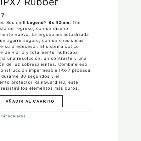
IPX7 Rubber
67
res Bushnell
Legend®
8x 42mm.
The
stá de regreso, con un diseño
mente nuevo. La ergonomía actualizada
 un agarre seguro, con un chasis más
ue su predecesor. El sistema óptico
e de vidrio y totalmente multicapa
na una resolución, un contraste y una
ón de luz sobresalientes. Combine eso
construcción impermeable IPX-7 probada
o durante 30 segundos y el
iento protector RainGuard HD, este
 resistirá los elementos más duros.
AÑADIR AL CARRITO
:
Binoculares