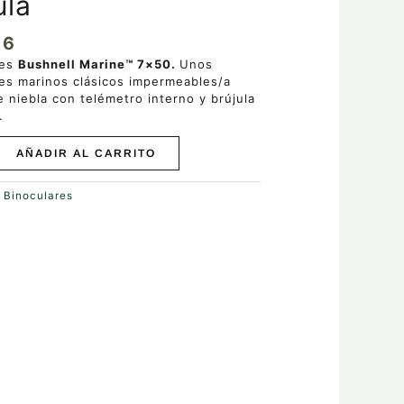
ula
16
res
Bushnell Marine™ 7×50.
Unos
es marinos clásicos
impermeables/a
 niebla con telémetro interno y brújula
.
AÑADIR AL CARRITO
:
Binoculares