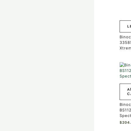
L
Binoc
3358
Xtre
A
C
Binoc
BS11
Spect
$
204