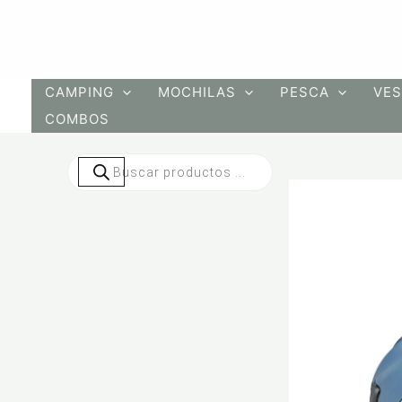
Ir
al
contenido
CAMPING
MOCHILAS
PESCA
VES
COMBOS
Búsqueda
de
productos