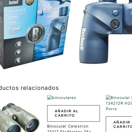
ductos relacionados
AÑADIR AL
CARRITO
AÑADIR 
Binocular Celestron
CARRIT
71017 SkyMaster 25x