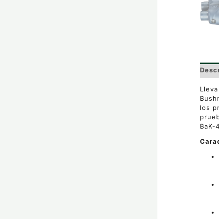
Desc
Lleva
Bushn
los p
prueb
BaK-4
Carac