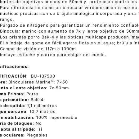
lentes de objetivos anchos de 50mm y protección contra los 
Para diferenciarse como un binocular verdaderamente marino, 
náuticas precisas con su brújula analógica incorporada y una 
rango.
Purgado de nitrógeno para garantizar un rendimiento confiabl
Binocular marino con aumento de 7x y lente objetivo de 50m
Los prismas porro BaK-4 y las ópticas multicapa producen imág
El blindaje de goma de fácil agarre flota en el agua; brújula i
Campo de visión de 117m a 1000m
Incluye estuche y correa para colgar del cuello.
ificaciones:
TIFICACIÓN:
BU-137500
re:
Binoculares Marine™: 7×50
to x Lente objetivo:
7x 50mm
ema Prisma:
Porro
o prismático:
BaK-4
a de salida:
7,1 milímetros
que cercano:
10.7 metros
rmeabilización:
100% Impermeable
ría de bloqueo:
No
apta al trípode:
si
s oculares:
Plegables