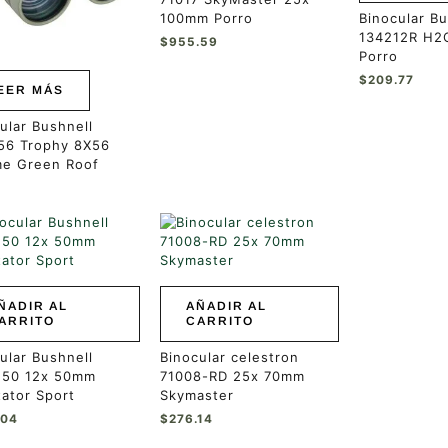
100mm Porro
Binocular Bu
134212R H2O
$
955.59
Porro
$
209.77
EER MÁS
ular Bushnell
56 Trophy 8X56
me Green Roof
ÑADIR AL
AÑADIR AL
ARRITO
CARRITO
ular Bushnell
Binocular celestron
250 12x 50mm
71008-RD 25x 70mm
ator Sport
Skymaster
.04
$
276.14