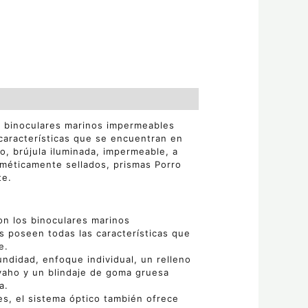
os binoculares marinos impermeables
características que se encuentran en
o, brújula iluminada, impermeable, a
rméticamente sellados, prismas Porro
te.
con los binoculares marinos
s poseen todas las características que
e.
ndidad, enfoque individual, un relleno
 vaho y un blindaje de goma gruesa
a.
les, el sistema óptico también ofrece