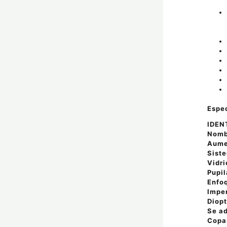
Espec
IDEN
Nomb
Aumen
Sist
Vidri
Pupil
Enfo
Impe
Diopt
Se ad
Copa