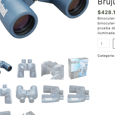
Brúj
$
428.
Binocula
binocular
prueba de
iluminada
Categoría