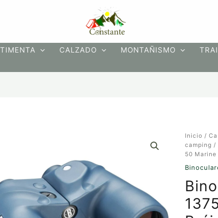
TIMENTA
CALZADO
MONTAÑISMO
TRAI
Binocular
Inicio
/
Ca
Bushnell
camping
137500
50 Marine 
7x
Binocular
50
Bino
Marine
Brújula
1375
cantidad