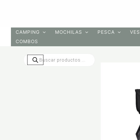
Ir
al
contenido
CAMPING
MOCHILAS
PESCA
VES
COMBOS
Búsqueda
de
productos