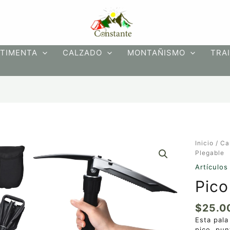
TIMENTA
CALZADO
MONTAÑISMO
TRAI
Pico
Inicio
/
Ca
y
Plegable
Pala
Artículos
Plegable
Pico
cantidad
$
25.0
Esta pala
pico, pun