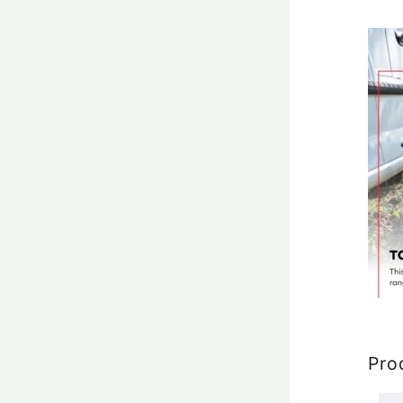
Pro
Este