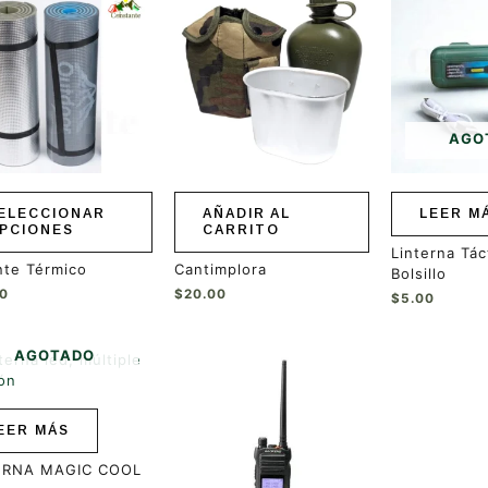
ucto
ples
ntes.
ones
AGO
en
r
ELECCIONAR
AÑADIR AL
LEER M
PCIONES
CARRITO
a
Linterna Tác
nte Térmico
Cantimplora
Bolsillo
ucto
00
$
20.00
$
5.00
AGOTADO
EER MÁS
ERNA MAGIC COOL