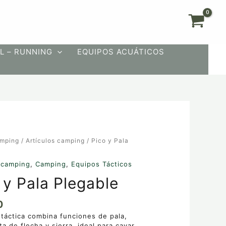
L – RUNNING
EQUIPOS ACUÁTICOS
mping
/
Artículos camping
/ Pico y Pala
 camping
,
Camping
,
Equipos Tácticos
 y Pala Plegable
0
 táctica combina funciones de pala,
ta de flecha y sierra, ideal para cavar,