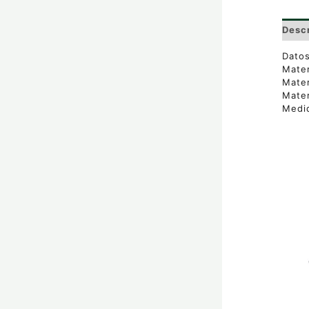
Desc
Datos
Mater
Mater
Mater
Medid