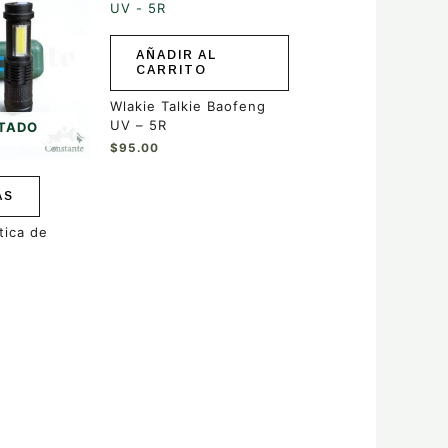
AÑADIR AL
CARRITO
Wlakie Talkie Baofeng
UV – 5R
TADO
$
95.00
ÁS
tica de