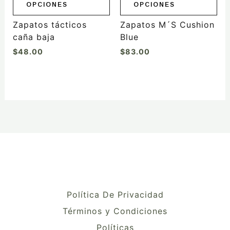
OPCIONES
OPCIONES
en
en
la
la
Zapatos tácticos
Zapatos M´S Cushion
página
página
caña baja
Blue
de
de
$
48.00
$
83.00
producto
producto
Política De Privacidad
Términos y Condiciones
Políticas