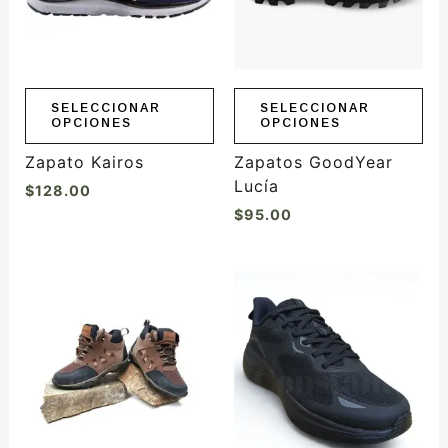
Las
Las
opciones
opciones
se
se
pueden
pueden
elegir
elegir
SELECCIONAR
SELECCIONAR
OPCIONES
OPCIONES
en
en
la
la
Zapato Kairos
Zapatos GoodYear
página
página
Lucía
$
128.00
de
de
$
95.00
producto
producto
Este
producto
tiene
múltiples
variantes.
Las
opciones