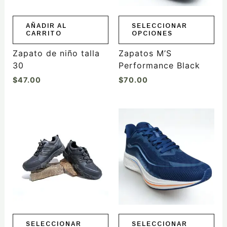
se
pueden
elegir
AÑADIR AL
SELECCIONAR
CARRITO
OPCIONES
en
la
Zapato de niño talla
Zapatos M’S
página
30
Performance Black
de
$
47.00
$
70.00
producto
Este
Este
producto
producto
tiene
tiene
múltiples
múltiples
variantes.
variantes.
Las
Las
opciones
opciones
se
se
pueden
pueden
elegir
elegir
SELECCIONAR
SELECCIONAR