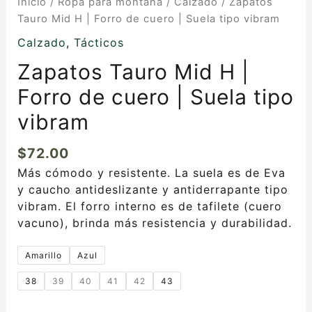
Inicio
/
Ropa para montaña
/
Calzado
/ Zapatos
Tauro Mid H | Forro de cuero | Suela tipo vibram
Calzado
,
Tácticos
Zapatos Tauro Mid H |
Forro de cuero | Suela tipo
vibram
$
72.00
Más cómodo y resistente. La suela es de Eva
y caucho antideslizante y antiderrapante tipo
vibram. El forro interno es de tafilete (cuero
vacuno), brinda más resistencia y durabilidad.
Amarillo
Azul
38
39
40
41
42
43