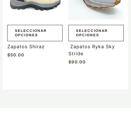
Las
Las
opciones
opciones
se
se
pueden
pueden
elegir
elegir
SELECCIONAR
SELECCIONAR
OPCIONES
OPCIONES
en
en
la
la
Zapatos Shiraz
Zapatos Ryka Sky
página
página
Stride
$
50.00
de
de
$
90.00
producto
producto