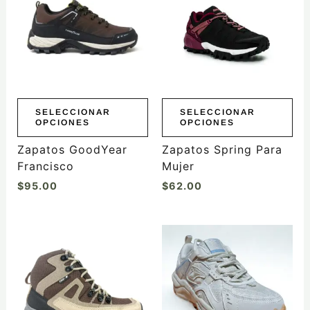
múltiples
múltiples
variantes.
variantes.
Las
Las
opciones
opciones
se
se
pueden
pueden
elegir
elegir
SELECCIONAR
SELECCIONAR
OPCIONES
OPCIONES
en
en
la
la
Zapatos GoodYear
Zapatos Spring Para
página
página
Francisco
Mujer
de
de
$
95.00
$
62.00
producto
producto
Este
Este
producto
producto
tiene
tiene
múltiples
múltiples
variantes.
variantes.