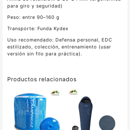
para giro y seguridad)
Peso: entre 90–160 g
Transporte: Funda Kydex
Uso recomendado: Defensa personal, EDC
estilizado, colección, entrenamiento (usar
versión sin filo para práctica).
Productos relacionados
Este
producto
tiene
múltiples
variantes.
Las