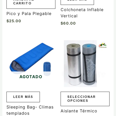
CARRITO
Colchoneta Inflable
Pico y Pala Plegable
Vertical
$
25.00
$
60.00
Este
producto
tiene
múltiples
variantes.
Las
AGOTADO
opciones
se
pueden
elegir
LEER MÁS
SELECCIONAR
OPCIONES
en
Sleeping Bag- Climas
la
Aislante Térmico
templados
página