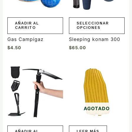
opciones
se
pueden
elegir
AÑADIR AL
SELECCIONAR
CARRITO
OPCIONES
en
la
Gas Campigaz
Sleeping konam 300
página
$
4.50
$
65.00
de
producto
AGOTADO
AÑADIR AL
LEER MÁS