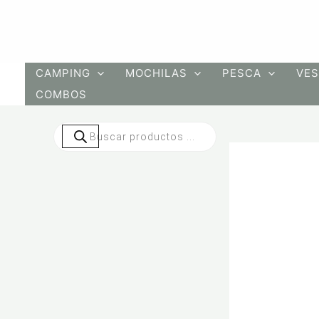
Ir
al
contenido
CAMPING
MOCHILAS
PESCA
VES
COMBOS
Búsqueda
de
productos