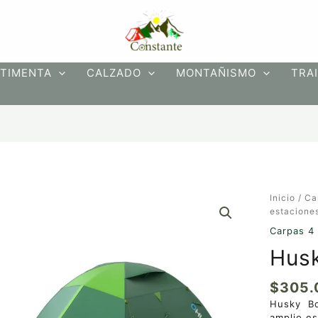
TIMENTA
CALZADO
MONTAÑISMO
TRAI
Husky
Inicio
/
Ca
Boyard
estacione
4
Carpas 4
plus
Husk
cantidad
$
305.
Husky Bo
amplio es