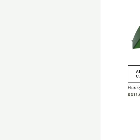
A
C
Husky
$
311.