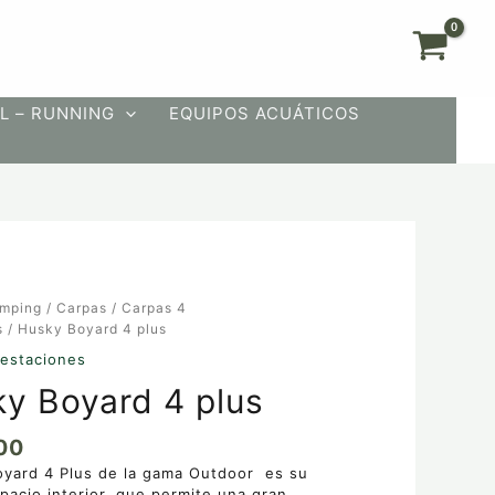
L – RUNNING
EQUIPOS ACUÁTICOS
mping
/
Carpas
/
Carpas 4
s
/ Husky Boyard 4 plus
 estaciones
y Boyard 4 plus
00
yard 4 Plus de la gama Outdoor
es su
pacio interior, que permite una gran