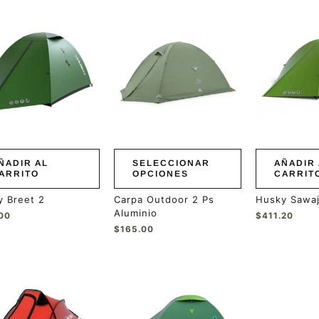
Este
producto
tiene
múltiples
variantes.
Las
opciones
se
pueden
elegir
en
ÑADIR AL
SELECCIONAR
AÑADIR 
la
ARRITO
OPCIONES
CARRIT
página
de
 Breet 2
Carpa Outdoor 2 Ps
Husky Sawaj
producto
Aluminio
00
$
411.20
$
165.00