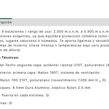
ripción
Valoraciones (0)
 4 estaciones ( rango de uso: 2.000 m.s.n.m. a 5.900 m.s.n.m.
siones exigentes, ya que equilibra protección climática como
es, lugares calurosos ó húmedos. Te aporta ligereza y versati
mas de invierno (nieve intensa o temperaturas bajo cero prol
 de altura).
s Técnicos:
del Techo segunda capa: poliéster ripstop 210T, poliuretano (
interior primera capa: Nailon 190T, sistema de ventilación
:
Nylon 70D 210T, poliuretano (revestimiento 7.000 mm H
O)
2
roques: 8.5mm Dura Aluminio; elástico Nylon 2.5 mm
 Puerta en cada extremo: Sí
nas: Sí