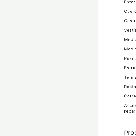
Estac
Cuerd
Costu
Vestí
Medid
Medid
Peso:
Estru
Tela
Reata
Corre
Acces
repar
Pro