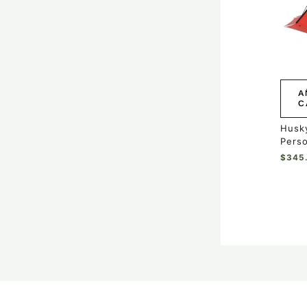
A
C
Husky
Pers
$
345