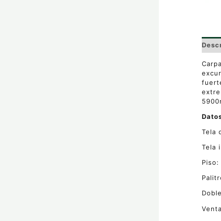
Desc
Carpa
excur
fuert
extre
5900m
Dato
Tela 
Tela 
Piso
Palit
Doble
Venta