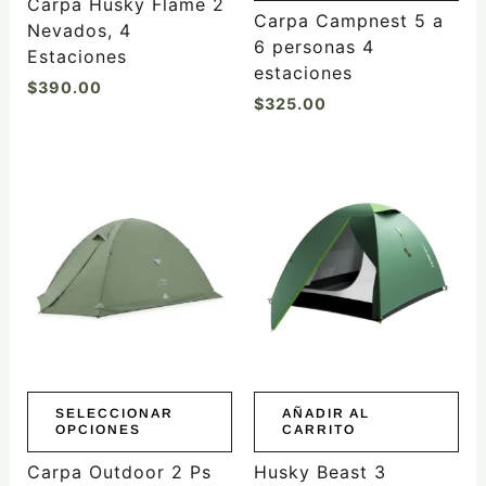
Carpa Husky Flame 2
Carpa Campnest 5 a
Nevados, 4
6 personas 4
Estaciones
estaciones
$
390.00
$
325.00
Este
producto
tiene
múltiples
variantes.
Las
opciones
se
pueden
elegir
SELECCIONAR
AÑADIR AL
OPCIONES
CARRITO
en
la
Carpa Outdoor 2 Ps
Husky Beast 3