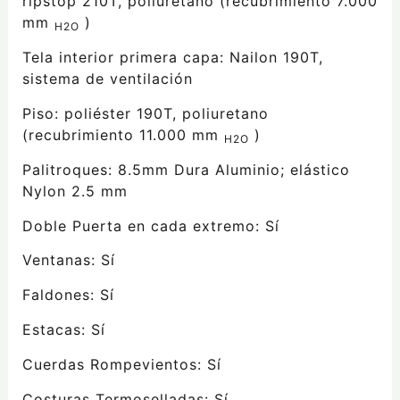
ripstop 210T, poliuretano (recubrimiento 7.000
mm
)
H2O
Tela interior primera capa: Nailon 190T,
sistema de ventilación
Piso: poliéster 190T, poliuretano
(recubrimiento 11.000 mm
)
H2O
Palitroques: 8.5mm Dura Aluminio; elástico
Nylon 2.5 mm
Doble Puerta en cada extremo: Sí
Ventanas: Sí
Faldones: Sí
Estacas: Sí
Cuerdas Rompevientos: Sí
Costuras Termoselladas: Sí