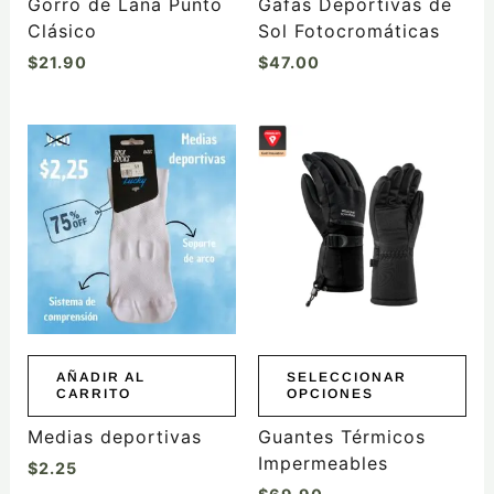
Gorro de Lana Punto
Gafas Deportivas de
página
página
Clásico
Sol Fotocromáticas
de
de
$
21.90
$
47.00
producto
producto
Este
producto
tiene
múltiples
variantes.
Las
opciones
se
pueden
elegir
AÑADIR AL
SELECCIONAR
CARRITO
OPCIONES
en
la
Medias deportivas
Guantes Térmicos
página
Impermeables
$
2.25
de