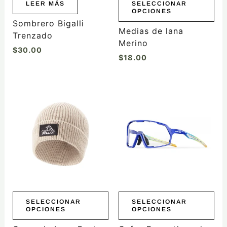
elegir
LEER MÁS
SELECCIONAR
OPCIONES
en
Sombrero Bigalli
la
Medias de lana
Trenzado
página
Merino
$
30.00
de
$
18.00
producto
Este
Este
producto
producto
tiene
tiene
múltiples
múltiples
variantes.
variantes.
Las
Las
opciones
opciones
se
se
pueden
pueden
elegir
elegir
SELECCIONAR
SELECCIONAR
OPCIONES
OPCIONES
en
en
la
la