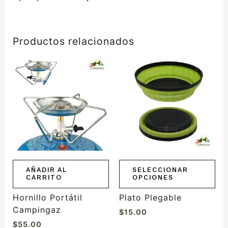
Productos relacionados
Este
producto
tiene
múltiples
variantes.
Las
opciones
se
pueden
elegir
AÑADIR AL
SELECCIONAR
CARRITO
OPCIONES
en
la
Hornillo Portátil
Plato Plegable
página
Campingaz
$
15.00
de
$
55.00