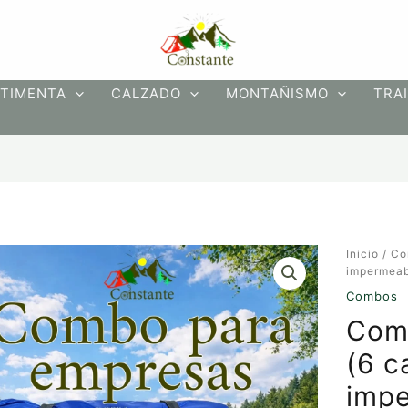
TIMENTA
CALZADO
MONTAÑISMO
TRAI
Combo
Inicio
/
Co
para
impermeab
empresa
Combos
(6
Com
carpas
impermea
(6 c
para
2
impe
personas