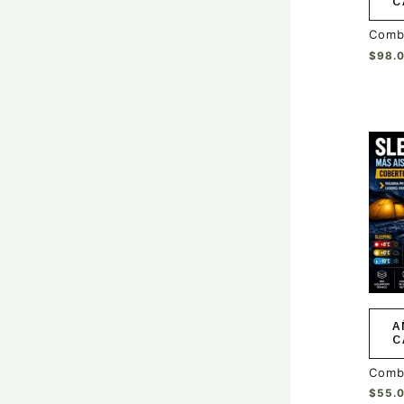
C
Comb
$
98.
A
C
Comb
$
55.