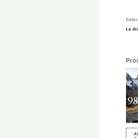
Color
La di
Pro
A