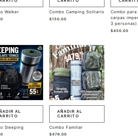
ARRITO
CARRITO
CARRIT
o Walker
Combo Camping Solitario
Combo para
carpas impe
00
$
150.00
3 personas)
$
450.00
ÑADIR AL
AÑADIR AL
ARRITO
CARRITO
o Sleeping
Combo Familiar
00
$
479.00