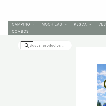
Ir
al
contenido
CAMPING
MOCHILAS
PESCA
VES
COMBOS
Búsqueda
de
productos