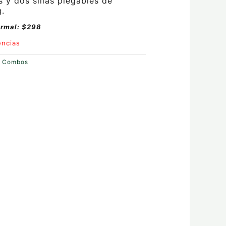
s y dos sillas plegables de
g.
ormal: $298
encias
:
Combos