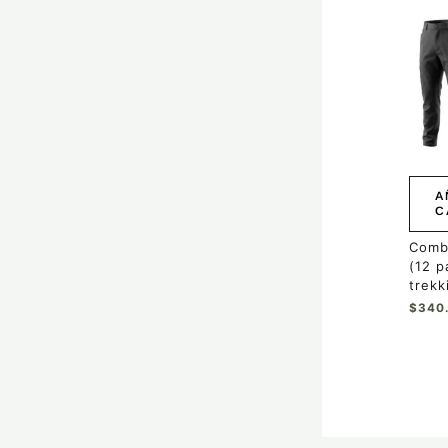
A
C
Comb
(12 p
trekk
$
340