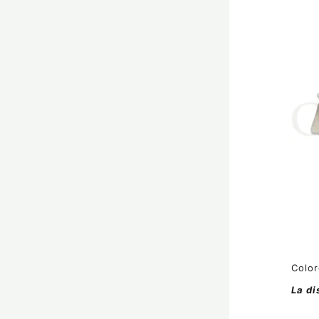
Color
La di