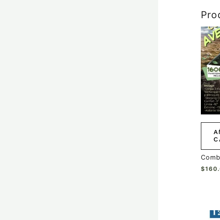
Pro
A
C
Comb
$
160