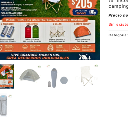
térmico
campin
Precio n
Sin exist
Categoría