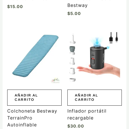
página
Bestway
$
15.00
de
$
5.00
producto
AÑADIR AL
AÑADIR AL
CARRITO
CARRITO
Colchoneta Bestway
Inflador portátil
TerrainPro
recargable
Autoinflable
$
30.00