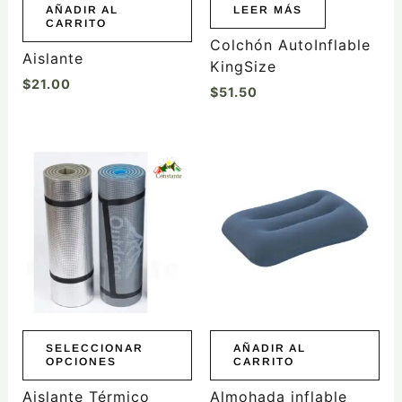
AÑADIR AL
LEER MÁS
CARRITO
Colchón AutoInflable
Aislante
KingSize
$
21.00
$
51.50
Este
producto
tiene
múltiples
variantes.
Las
opciones
se
pueden
elegir
SELECCIONAR
AÑADIR AL
OPCIONES
CARRITO
en
la
Aislante Térmico
Almohada inflable