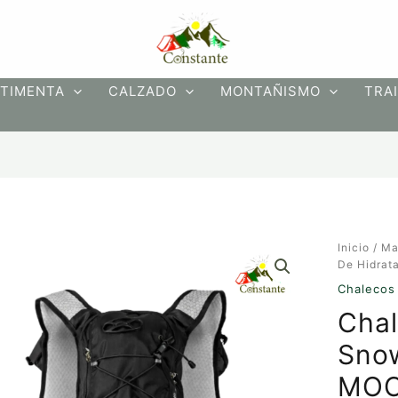
TIMENTA
CALZADO
MONTAÑISMO
TRAI
Chaleco
Inicio
/
Ma
De
De Hidrat
Hidrataci
Chalecos 
Snow
Chal
Wind
12
Snow
L
MOCA118
MOC
cantidad