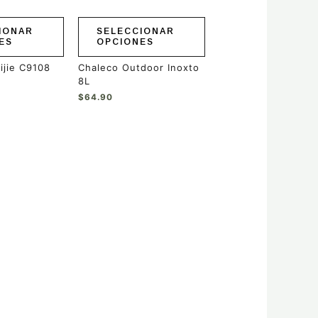
elegir
en
IONAR
SELECCIONAR
la
ES
OPCIONES
página
de
ijie C9108
Chaleco Outdoor Inoxto
producto
8L
$
64.90