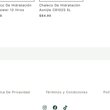
de
co De Hidratación
Chaleco De Hidratación
ucto
producto
Power 12 litros
Aonijie C9102S 5L
50
$
84.90
tica De Privacidad
Términos y Condiciones
Polí