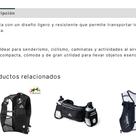
ripción
Información adicional
Valoraciones (0)
a con un diseño ligero y resistente que permite transportar 
a.
:
Ideal para senderismo, ciclismo, caminatas y actividades al ai
compacta, cómoda y de gran utilidad para llevar objetos esenc
ductos relacionados
Este
producto
tiene
múltiples
variantes.
Las
opciones
se
pueden