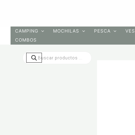
Ir
al
contenido
CAMPING
MOCHILAS
PESCA
VES
COMBOS
Búsqueda
de
productos