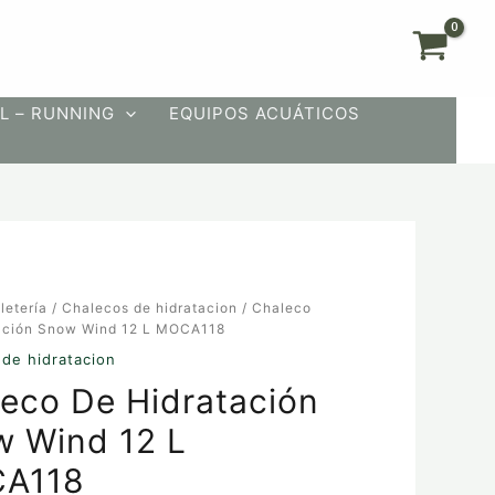
L – RUNNING
EQUIPOS ACUÁTICOS
letería
/
Chalecos de hidratacion
/ Chaleco
ación Snow Wind 12 L MOCA118
ón
de hidratacion
eco De Hidratación
 Wind 12 L
A118