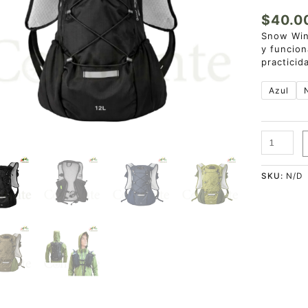
$
40.0
Snow Wind
y funcion
practicid
Azul
SKU:
N/D