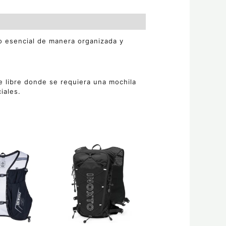
lo esencial de manera organizada y
re libre donde se requiera una mochila
iales.
Este
producto
tiene
múltiples
variantes.
Las
opciones
se
pueden