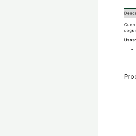
Desc
Cuent
segur
Usos
Pro