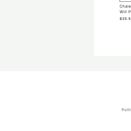
de
Chale
prod
Will 
$
25.
Polí