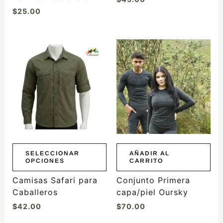
de
$
25.00
producto
Este
producto
tiene
múltiples
variantes.
Las
opciones
se
pueden
elegir
SELECCIONAR
AÑADIR AL
OPCIONES
CARRITO
en
la
Camisas Safari para
Conjunto Primera
página
Caballeros
capa/piel Oursky
de
$
42.00
$
70.00
producto