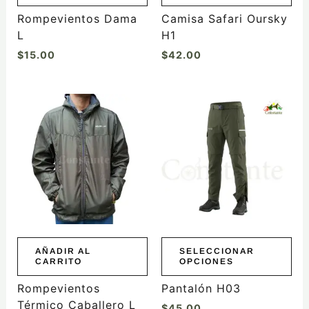
Rompevientos Dama
Camisa Safari Oursky
L
H1
$
15.00
$
42.00
Este
producto
tiene
múltiples
variantes.
Las
opciones
se
pueden
elegir
AÑADIR AL
SELECCIONAR
CARRITO
OPCIONES
en
la
Rompevientos
Pantalón H03
página
Térmico Caballero L
$
45.00