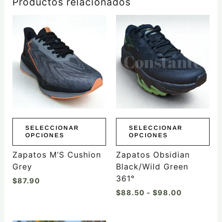
Productos relacionados
Rango
Este
Este
de
producto
producto
precios:
tiene
tiene
desde
$88.50
múltiples
múltiples
hasta
variantes.
variantes.
$98.00
Las
Las
opciones
opciones
se
se
pueden
pueden
elegir
elegir
SELECCIONAR
SELECCIONAR
OPCIONES
OPCIONES
en
en
la
la
Zapatos M’S Cushion
Zapatos Obsidian
página
página
Grey
Black/Wild Green
de
de
361°
$
87.90
producto
producto
$
88.50
-
$
98.00