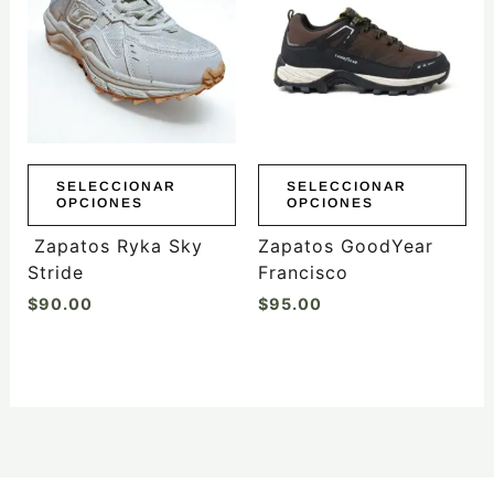
múltiples
múltiples
variantes.
variantes.
Las
Las
opciones
opciones
se
se
pueden
pueden
elegir
elegir
SELECCIONAR
SELECCIONAR
OPCIONES
OPCIONES
en
en
la
la
Zapatos Ryka Sky
Zapatos GoodYear
página
página
Stride
Francisco
de
de
$
90.00
$
95.00
producto
producto