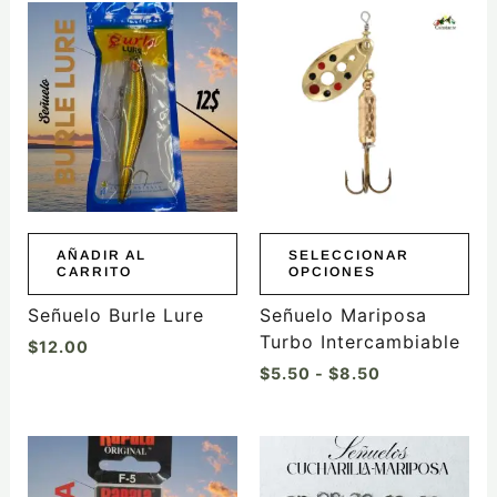
Rango
Este
de
producto
precios:
tiene
desde
$5.50
múltiples
hasta
variantes.
$8.50
Las
opciones
se
pueden
elegir
AÑADIR AL
SELECCIONAR
CARRITO
OPCIONES
en
la
Señuelo Burle Lure
Señuelo Mariposa
página
Turbo Intercambiable
$
12.00
de
$
5.50
-
$
8.50
producto