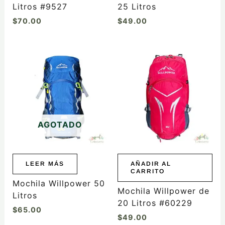
página
página
Litros #9527
25 Litros
de
de
$
70.00
$
49.00
producto
producto
AGOTADO
LEER MÁS
AÑADIR AL
CARRITO
Mochila Willpower 50
Mochila Willpower de
Litros
20 Litros #60229
$
65.00
$
49.00