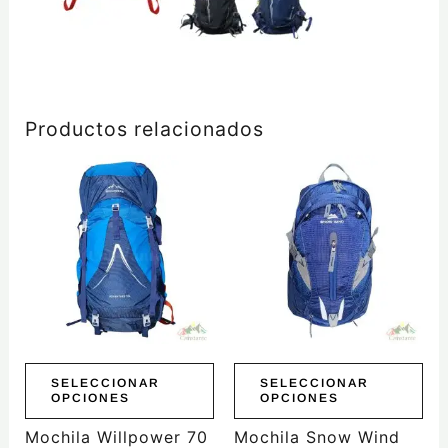
Productos relacionados
Este
Este
producto
producto
tiene
tiene
múltiples
múltiples
variantes.
variantes.
Las
Las
opciones
opciones
se
se
pueden
pueden
elegir
elegir
SELECCIONAR
SELECCIONAR
OPCIONES
OPCIONES
en
en
la
la
Mochila Willpower 70
Mochila Snow Wind