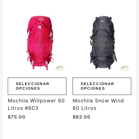
Este
Este
producto
producto
tiene
tiene
múltiples
múltiples
variantes.
variantes.
Las
Las
opciones
opciones
se
se
pueden
pueden
elegir
elegir
SELECCIONAR
SELECCIONAR
OPCIONES
OPCIONES
en
en
la
la
Mochila Willpower 60
Mochila Snow Wind
página
página
Litros #803
80 Litros
de
de
$
75.00
$
92.00
producto
producto