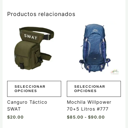
Productos relacionados
Rango
Este
Este
de
producto
producto
precios:
tiene
tiene
desde
$85.00
múltiples
múltiples
hasta
variantes.
variantes.
$90.00
Las
Las
opciones
opciones
se
se
pueden
pueden
elegir
elegir
SELECCIONAR
SELECCIONAR
OPCIONES
OPCIONES
en
en
la
la
Canguro Táctico
Mochila Willpower
página
página
SWAT
70+5 Litros #777
de
de
$
20.00
$
85.00
-
$
90.00
producto
producto