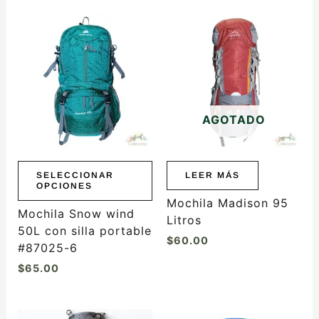
Este
producto
tiene
múltiples
variantes.
Las
AGOTADO
opciones
se
pueden
elegir
SELECCIONAR
LEER MÁS
OPCIONES
en
Mochila Madison 95
la
Mochila Snow wind
Litros
página
50L con silla portable
$
60.00
de
#87025-6
producto
$
65.00