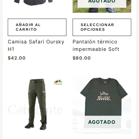
AGOTADO
opciones
se
pueden
elegir
AÑADIR AL
SELECCIONAR
CARRITO
OPCIONES
en
la
Camisa Safari Oursky
Pantalón térmico
página
H1
impermeable Soft
de
$
42.00
$
80.00
producto
Este
producto
tiene
múltiples
variantes.
Las
AGOTADO
opciones
se
pueden