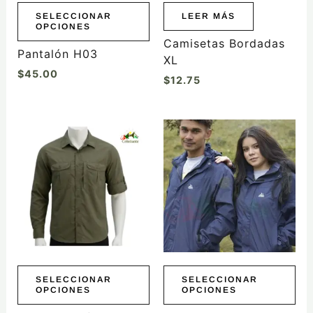
elegir
SELECCIONAR
LEER MÁS
OPCIONES
en
Camisetas Bordadas
la
Pantalón H03
XL
página
$
45.00
$
12.75
de
producto
Este
Este
producto
producto
tiene
tiene
múltiples
múltiples
variantes.
variantes.
Las
Las
opciones
opciones
se
se
pueden
pueden
elegir
elegir
SELECCIONAR
SELECCIONAR
OPCIONES
OPCIONES
en
en
la
la