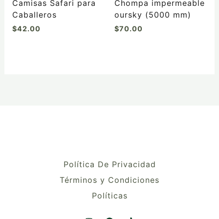
Camisas Safari para
Chompa impermeable
página
página
Caballeros
oursky (5000 mm)
de
de
$
42.00
$
70.00
producto
producto
Política De Privacidad
Términos y Condiciones
Políticas