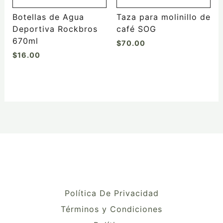
en
la
Botellas de Agua
Taza para molinillo de
página
Deportiva Rockbros
café SOG
de
670ml
$
70.00
producto
$
16.00
Política De Privacidad
Términos y Condiciones