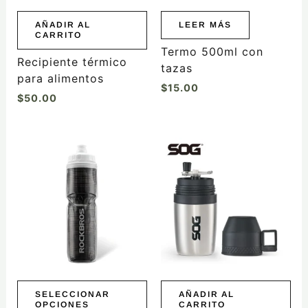
AÑADIR AL
LEER MÁS
CARRITO
Termo 500ml con
Recipiente térmico
tazas
para alimentos
$
15.00
$
50.00
Este
producto
tiene
múltiples
variantes.
Las
opciones
se
pueden
elegir
SELECCIONAR
AÑADIR AL
OPCIONES
CARRITO