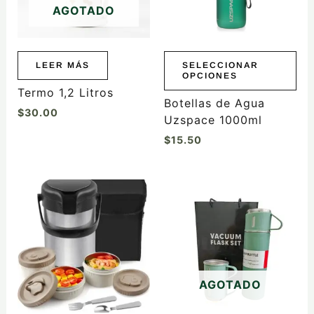
AGOTADO
opciones
se
pueden
elegir
LEER MÁS
SELECCIONAR
OPCIONES
en
Termo 1,2 Litros
la
Botellas de Agua
$
30.00
página
Uzspace 1000ml
de
$
15.50
producto
AGOTADO