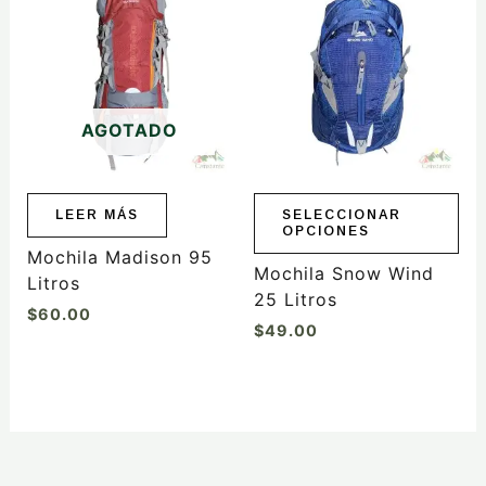
producto
tiene
múltiples
variantes.
Las
AGOTADO
opciones
se
pueden
elegir
LEER MÁS
SELECCIONAR
OPCIONES
en
Mochila Madison 95
la
Mochila Snow Wind
Litros
página
25 Litros
$
60.00
de
$
49.00
producto