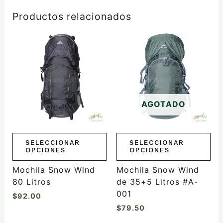
Productos relacionados
Este
Este
producto
producto
tiene
tiene
múltiples
múltiples
variantes.
variantes.
Las
Las
AGOTADO
opciones
opciones
se
se
pueden
pueden
elegir
elegir
SELECCIONAR
SELECCIONAR
OPCIONES
OPCIONES
en
en
la
la
Mochila Snow Wind
Mochila Snow Wind
página
página
80 Litros
de 35+5 Litros #A-
de
de
001
$
92.00
producto
producto
$
79.50