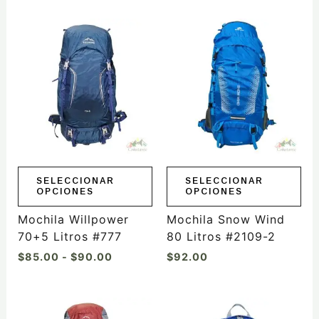
Rango
Este
Este
de
producto
producto
precios:
tiene
tiene
desde
$85.00
múltiples
múltiples
hasta
variantes.
variantes.
$90.00
Las
Las
opciones
opciones
se
se
pueden
pueden
elegir
elegir
SELECCIONAR
SELECCIONAR
OPCIONES
OPCIONES
en
en
la
la
Mochila Willpower
Mochila Snow Wind
página
página
70+5 Litros #777
80 Litros #2109-2
de
de
$
85.00
-
$
90.00
$
92.00
producto
producto
Este