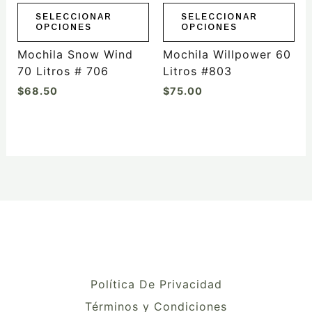
elegir
elegir
SELECCIONAR
SELECCIONAR
OPCIONES
OPCIONES
en
en
la
la
Mochila Snow Wind
Mochila Willpower 60
página
página
70 Litros # 706
Litros #803
de
de
$
68.50
$
75.00
producto
producto
Política De Privacidad
Términos y Condiciones