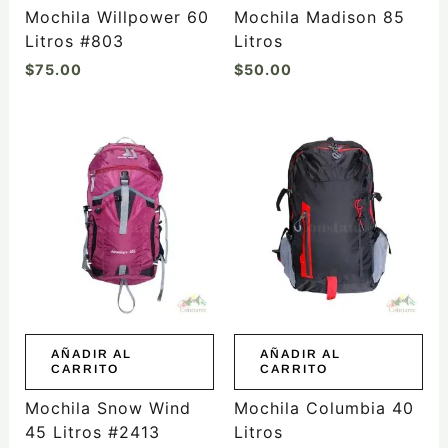
la
la
Mochila Willpower 60
Mochila Madison 85
página
página
Litros #803
Litros
de
de
$
75.00
$
50.00
producto
producto
AÑADIR AL
AÑADIR AL
CARRITO
CARRITO
Mochila Snow Wind
Mochila Columbia 40
45 Litros #2413
Litros