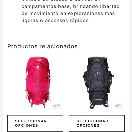
campamentos base, brindando libertad
de movimiento en exploraciones más
ligeras o ascensos rápidos
Productos relacionados
Este
Este
producto
producto
tiene
tiene
múltiples
múltiples
variantes.
variantes.
Las
Las
opciones
opciones
se
se
pueden
pueden
elegir
elegir
SELECCIONAR
SELECCIONAR
OPCIONES
OPCIONES
en
en