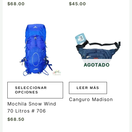
$
68.00
$
45.00
Este
producto
tiene
múltiples
variantes.
Las
AGOTADO
opciones
se
pueden
elegir
SELECCIONAR
LEER MÁS
OPCIONES
en
Canguro Madison
la
Mochila Snow Wind
página
70 Litros # 706
de
$
68.50
producto