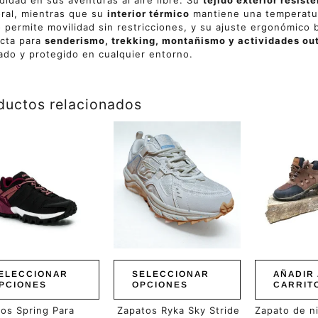
idad en sus aventuras al aire libre. Su
tejido exterior resiste
ral, mientras que su
interior térmico
mantiene una temperatur
o permite movilidad sin restricciones, y su ajuste ergonómico
cta para
senderismo, trekking, montañismo y actividades ou
ado y protegido en cualquier entorno.
ductos relacionados
Este
ucto
producto
tiene
ples
múltiples
ntes.
variantes.
Las
ones
opciones
se
en
pueden
r
elegir
en
ELECCIONAR
SELECCIONAR
AÑADIR 
la
PCIONES
OPCIONES
CARRIT
a
página
de
os Spring Para
Zapatos Ryka Sky Stride
Zapato de ni
ucto
producto