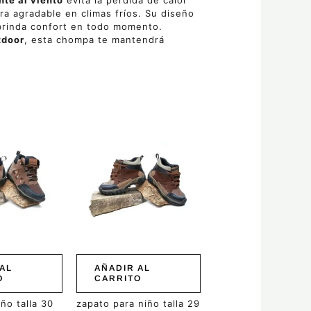
nte al viento
evita la pérdida de calor
a agradable en climas fríos. Su diseño
 brinda confort en todo momento.
tdoor
, esta chompa te mantendrá
AL
AÑADIR AL
O
CARRITO
ño talla 30
zapato para niño talla 29