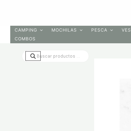
Ir
al
contenido
CAMPING
MOCHILAS
PESCA
VES
COMBOS
Búsqueda
de
productos