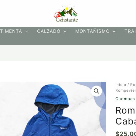
TIMENTA
CALZADO
MONTAÑISMO
TRAI
Rompevie
Inicio
/
Ro
Térmico
Rompevie
Caballero
Chompas
S
Rom
cantidad
Caba
$
25.0