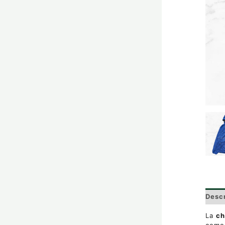
Desc
La
ch