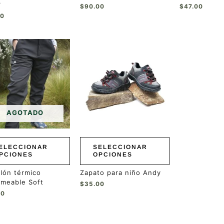
r
$
90.00
$
47.00
00
Este
ucto
producto
tiene
ples
múltiples
ntes.
variantes.
Las
ones
opciones
se
AGOTADO
en
pueden
r
elegir
en
ELECCIONAR
SELECCIONAR
la
PCIONES
OPCIONES
a
página
de
lón térmico
Zapato para niño Andy
ucto
producto
rmeable Soft
$
35.00
00