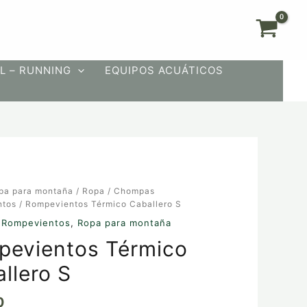
L – RUNNING
EQUIPOS ACUÁTICOS
ntos
pa para montaña
/
Ropa
/
Chompas
ntos
/ Rompevientos Térmico Caballero S
 Rompevientos
,
Ropa para montaña
pevientos Térmico
llero S
0