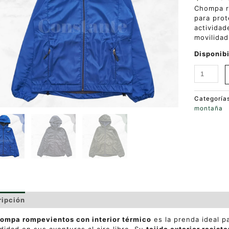
Chompa 
para prot
actividad
movilidad
Disponibi
Categoría
montaña
ripción
Valoraciones (0)
ompa rompevientos con interior térmico
es la prenda ideal p