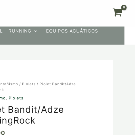
L – RUNNING
EQUIPOS ACUÁTICOS
ntañismo
/
Piolets
/ Piolet Bandit/Adze
dze
ck
ock
smo
,
Piolets
et Bandit/Adze
ingRock
00