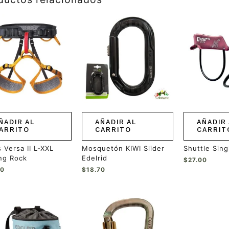
ÑADIR AL
AÑADIR AL
AÑADIR 
ARRITO
CARRITO
CARRIT
 Versa II L-XXL
Mosquetón KIWI Slider
Shuttle Sin
ng Rock
Edelrid
$
27.00
00
$
18.70