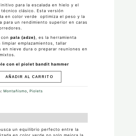
finitivo para la escalada en hielo y el
 técnico clásico. Esta versión
da en color verde optimiza el peso y la
a para un rendimiento superior en caras
orredores.
o con
pala (adze)
, es la herramienta
a limpiar emplazamientos, tallar
s en nieve dura o preparar reuniones en
mixtos.
le con el piolet bandit hammer
AÑADIR AL CARRITO
s:
Montañismo
,
Piolets
 busca un equilibrio perfecto entre la
lizada en color verde no solo mejora la