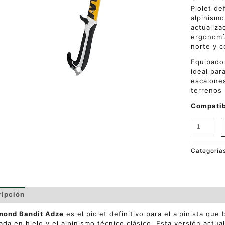
Piolet de
alpinismo
actualiza
ergonomí
norte y c
Equipad
ideal par
escalone
terrenos 
Compatib
Categoría
ripción
Valoraciones (0)
mond Bandit Adze
es el piolet definitivo para el alpinista que
ada en hielo y el alpinismo técnico clásico. Esta versión actua