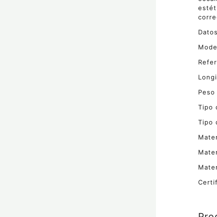
estét
corre
Datos
Model
Refe
Longi
Peso 
Tipo 
Tipo 
Mater
Mater
Mater
Certi
Pro