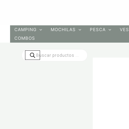
Ir
al
contenido
CAMPING
MOCHILAS
PESCA
VES
COMBOS
Búsqueda
de
productos