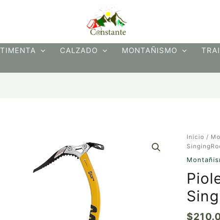
TIMENTA
CALZADO
MONTAÑISMO
TRAI
Piolet
Inicio
/
Mo
Bandit/A
SingingRo
SingingR
Montañi
cantidad
Piol
Sing
$
210.