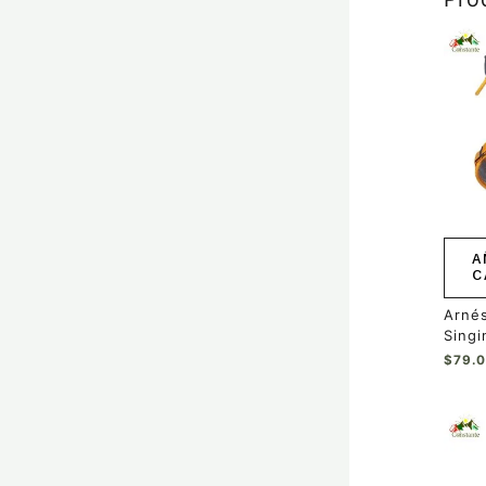
A
C
Arnés
Singi
$
79.