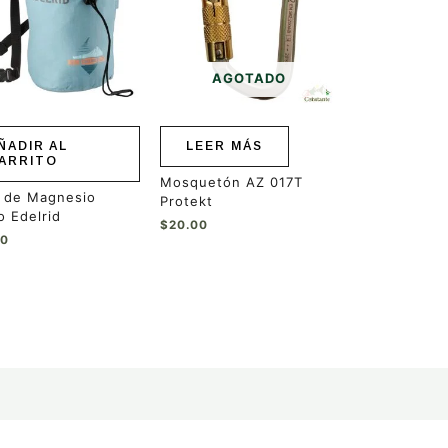
AGOTADO
ÑADIR AL
LEER MÁS
ARRITO
Mosquetón AZ 017T
a de Magnesio
Protekt
 Edelrid
$
20.00
00