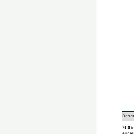
Desc
El
Si
escal