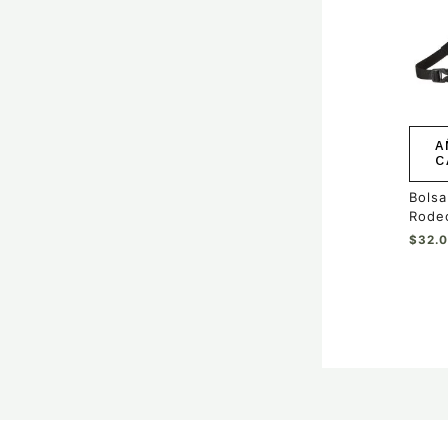
A
C
Bols
Rodeo
$
32.