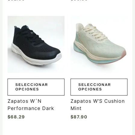
producto
producto
Este
Este
producto
producto
tiene
tiene
múltiples
múltiples
variantes.
variantes.
Las
Las
opciones
opciones
se
se
pueden
pueden
elegir
elegir
SELECCIONAR
SELECCIONAR
OPCIONES
OPCIONES
en
en
la
la
Zapatos W´N
Zapatos W’S Cushion
página
página
Performance Dark
Mint
de
de
$
68.29
$
87.90
producto
producto