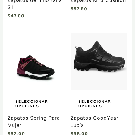
Zapatos de niño talla
Zapatos M´S Cushion
página
31
$
87.90
de
$
47.00
producto
Este
Este
producto
producto
tiene
tiene
múltiples
múltiples
variantes.
variantes.
Las
Las
opciones
opciones
se
se
pueden
pueden
elegir
elegir
SELECCIONAR
SELECCIONAR
OPCIONES
OPCIONES
en
en
la
la
Zapatos Spring Para
Zapatos GoodYear
página
página
Mujer
Lucía
de
de
$
62.00
$
95.00