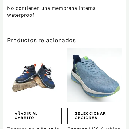
No contienen una membrana interna
waterproof.
Productos relacionados
Este
producto
tiene
múltiples
variantes.
Las
opciones
se
pueden
elegir
AÑADIR AL
SELECCIONAR
CARRITO
OPCIONES
en
la