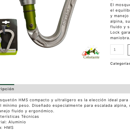
El mosqu
el equili
y manejo
alpina, s
fluido y 
Lock gara
maniobra
Categoría
ripción
Valoraciones (0)
squetón HMS compacto y ultraligero es la elección ideal par
l mínimo peso. Diseñado especialmente para escalada alpina, 
nejo fluido y ergonómico.
terísticas Técnicas
ial: Aluminio
a: HMS