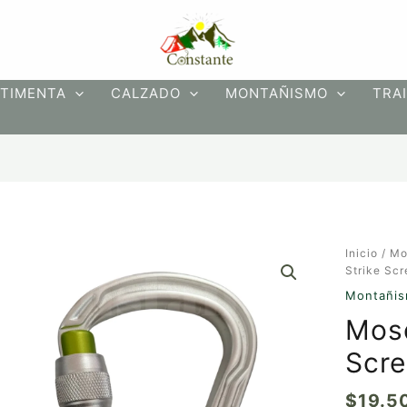
TIMENTA
CALZADO
MONTAÑISMO
TRAI
Mosquet
Inicio
/
Mo
HMS
Strike Scr
Strike
Montañi
Screw
Mos
II
Edelrid
Scre
cantidad
$
19.5