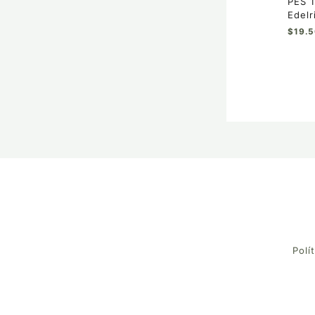
PES 1
Edelr
$
19.
Polí