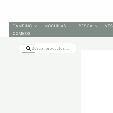
Ir
al
contenido
CAMPING
MOCHILAS
PESCA
VES
COMBOS
Búsqueda
de
productos