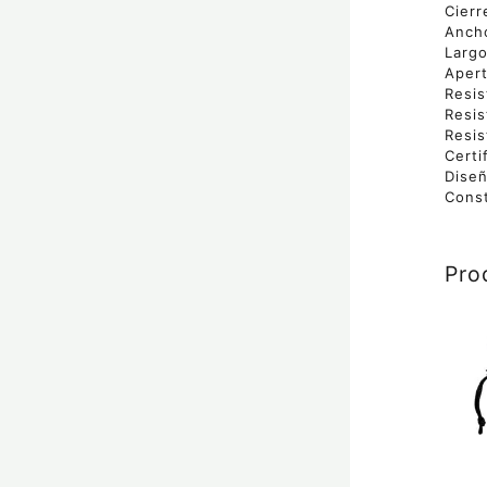
Cierr
Anch
Larg
Apert
Resis
Resis
Resis
Certi
Diseñ
Const
Pro