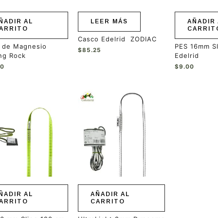
ÑADIR AL
LEER MÁS
AÑADIR 
ARRITO
CARRIT
Casco Edelrid ZODIAC
a de Magnesio
PES 16mm S
$
85.25
ng Rock
Edelrid
00
$
9.00
ÑADIR AL
AÑADIR AL
ARRITO
CARRITO