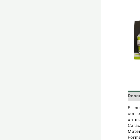
Desc
El mo
con e
un ma
Carac
Mater
Form