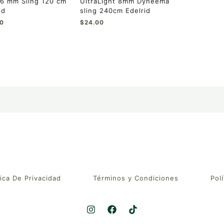
6 mm Sling 120 cm
UltraLight 8mm Dyneema
id
sling 240cm Edelrid
50
$
24.00
tica De Privacidad
Términos y Condiciones
Polí