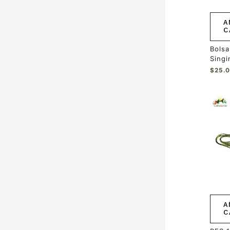
A
C
Bols
Singi
$
25.
A
C