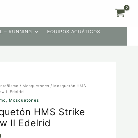
L – RUNNING
EQUIPOS ACUÁTICOS
ón
ntañismo
/
Mosquetones
/ Mosquetón HMS
ew II Edelrid
smo
,
Mosquetones
quetón HMS Strike
w II Edelrid
0