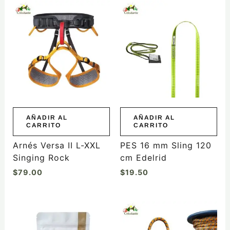
AÑADIR AL
AÑADIR AL
CARRITO
CARRITO
Arnés Versa II L-XXL
PES 16 mm Sling 120
Singing Rock
cm Edelrid
$
79.00
$
19.50
Rango
Este
de
producto
precios: