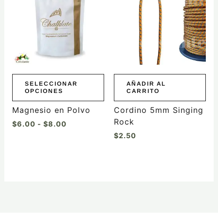
tiene
desde
$6.00
múltiples
hasta
variantes.
$8.00
Las
opciones
se
pueden
elegir
SELECCIONAR
AÑADIR AL
OPCIONES
CARRITO
en
la
Magnesio en Polvo
Cordino 5mm Singing
página
Rock
$
6.00
-
$
8.00
de
$
2.50
producto