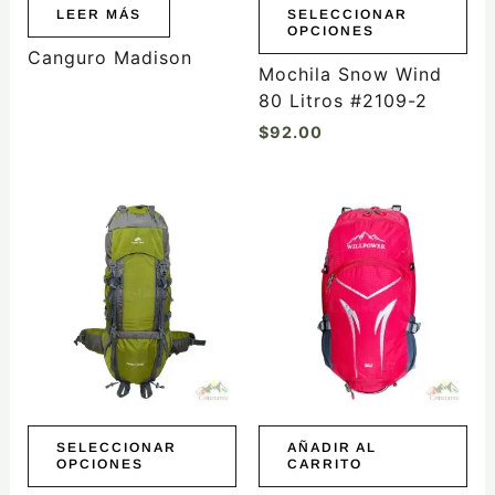
elegir
LEER MÁS
SELECCIONAR
OPCIONES
en
Canguro Madison
la
Mochila Snow Wind
página
80 Litros #2109-2
de
$
92.00
producto
Este
producto
tiene
múltiples
variantes.
Las
opciones
se
pueden
elegir
SELECCIONAR
AÑADIR AL
OPCIONES
CARRITO
en