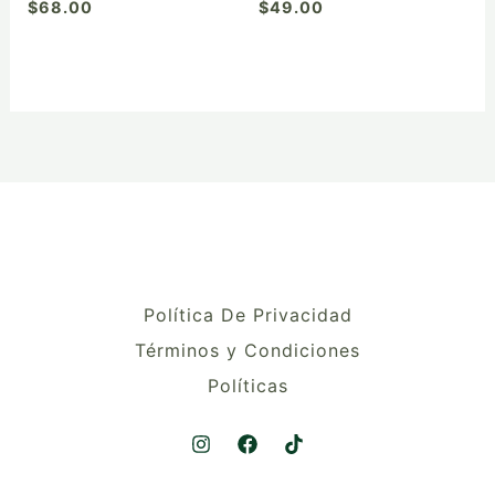
$
68.00
$
49.00
producto
producto
Política De Privacidad
Términos y Condiciones
Políticas