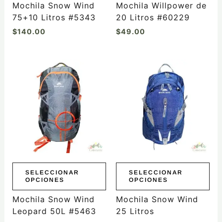
la
Mochila Snow Wind
Mochila Willpower de
página
75+10 Litros #5343
20 Litros #60229
de
$
140.00
$
49.00
producto
Este
Este
producto
producto
tiene
tiene
múltiples
múltiples
variantes.
variantes.
Las
Las
opciones
opciones
se
se
pueden
pueden
elegir
elegir
SELECCIONAR
SELECCIONAR
OPCIONES
OPCIONES
en
en
la
la
Mochila Snow Wind
Mochila Snow Wind
página
página
Leopard 50L #5463
25 Litros
de
de