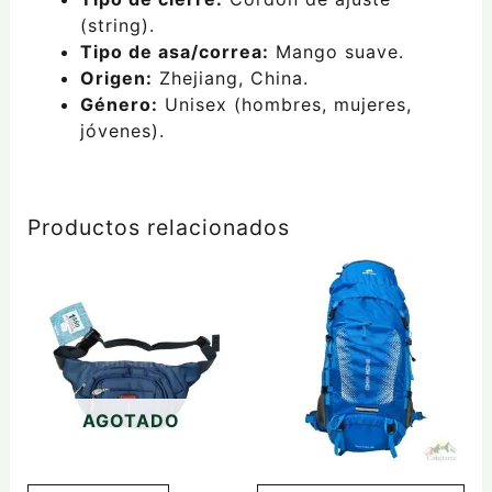
(string).
Tipo de asa/correa:
Mango suave.
Origen:
Zhejiang, China.
Género:
Unisex (hombres, mujeres,
jóvenes).
Productos relacionados
Este
producto
tiene
múltiples
variantes.
Las
AGOTADO
opciones
se
pueden