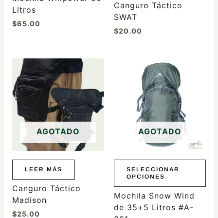
la
Canguro Táctico
Litros
página
SWAT
$
65.00
de
$
20.00
producto
Este
producto
tiene
múltiples
variantes.
Las
AGOTADO
AGOTADO
opciones
se
pueden
elegir
LEER MÁS
SELECCIONAR
OPCIONES
en
Canguro Táctico
la
Mochila Snow Wind
Madison
página
de 35+5 Litros #A-
$
25.00
de