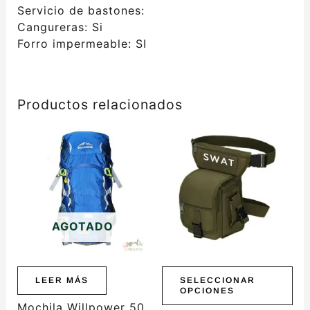
Servicio de bastones:
Cangureras: Si
Forro impermeable: SI
Productos relacionados
Este
producto
tiene
múltiples
variantes.
Las
AGOTADO
opciones
se
pueden
elegir
LEER MÁS
SELECCIONAR
OPCIONES
en
Mochila Willpower 50