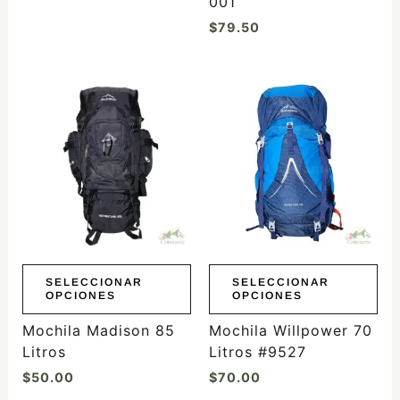
001
producto
$
79.50
Este
Este
producto
producto
tiene
tiene
múltiples
múltiples
variantes.
variantes.
Las
Las
opciones
opciones
se
se
pueden
pueden
elegir
elegir
SELECCIONAR
SELECCIONAR
OPCIONES
OPCIONES
en
en
la
la
Mochila Madison 85
Mochila Willpower 70
página
página
Litros
Litros #9527
de
de
$
50.00
$
70.00
producto
producto