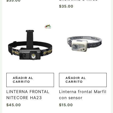
$
35.00
producto
producto
$
35.00
AÑADIR AL
AÑADIR AL
CARRITO
CARRITO
LINTERNA FRONTAL
Linterna frontal Marfil
NITECORE HA23
con sensor
$
45.00
$
15.00