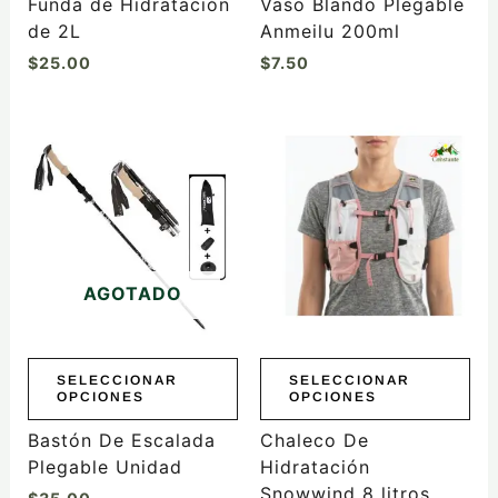
Funda de Hidratación
Vaso Blando Plegable
de 2L
Anmeilu 200ml
$
25.00
$
7.50
Este
Este
producto
producto
tiene
tiene
múltiples
múltiples
variantes.
variantes.
Las
Las
AGOTADO
opciones
opciones
se
se
pueden
pueden
elegir
elegir
SELECCIONAR
SELECCIONAR
OPCIONES
OPCIONES
en
en
la
la
Bastón De Escalada
Chaleco De
página
página
Plegable Unidad
Hidratación
de
de
Snowwind 8 litros