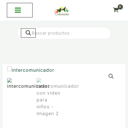
Ir
al
contenido
Búsqueda
de
productos
Intercomunicador
con
video
para
niños
cantidad