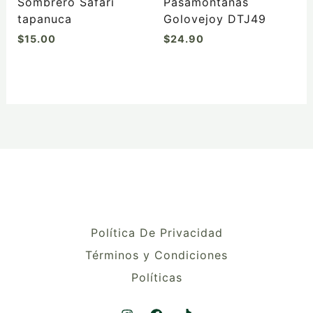
Sombrero Safari
Pasamontañas
página
página
tapanuca
Golovejoy DTJ49
de
de
$
15.00
$
24.90
producto
producto
Política De Privacidad
Términos y Condiciones
Políticas