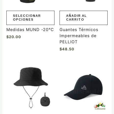
se
pueden
elegir
SELECCIONAR
AÑADIR AL
OPCIONES
CARRITO
en
la
Medidas MUND -20°C
Guantes Térmicos
página
Impermeables de
$
20.00
de
PELLIOT
producto
$
48.50
Este
Este
producto
producto
tiene
tiene
múltiples
múltiples
variantes.
variantes.
Las
Las
opciones
opciones
se
se