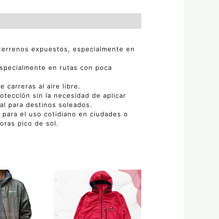
 terrenos expuestos, especialmente en
especialmente en rutas con poca
 carreras al aire libre.
otección sin la necesidad de aplicar
al para destinos soleados.
 para el uso cotidiano en ciudades o
oras pico de sol.
Este
producto
tiene
múltiples
variantes.