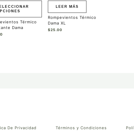
ELECCIONAR
LEER MÁS
PCIONES
a
Rompevientos Térmico
evientos Térmico
Dama XL
ucto
tante Dama
$
25.00
00
tica De Privacidad
Términos y Condiciones
Polí