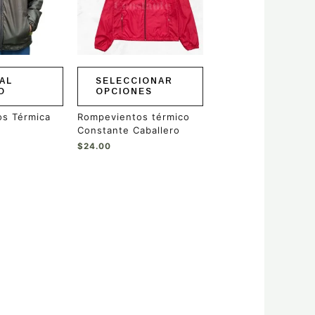
Las
opciones
se
pueden
elegir
en
AL
SELECCIONAR
la
O
OPCIONES
página
de
s Térmica
Rompevientos térmico
producto
Constante Caballero
$
24.00