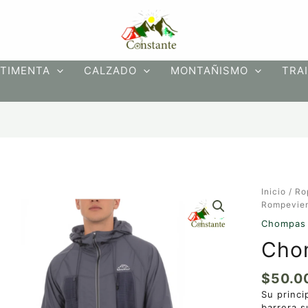
TIMENTA
CALZADO
MONTAÑISMO
TRAI
Chompa
Inicio
/
Ro
Rompevie
Rompevie
cantidad
Chompas
Cho
$
50.0
Su princi
barrera s