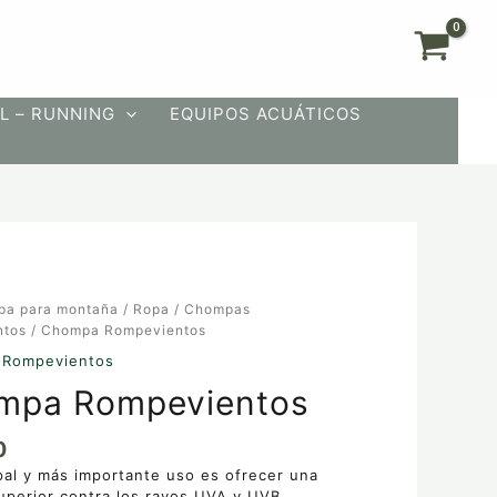
L – RUNNING
EQUIPOS ACUÁTICOS
pa para montaña
/
Ropa
/
Chompas
ntos
ntos
/ Chompa Rompevientos
 Rompevientos
mpa Rompevientos
0
pal y más importante uso es ofrecer una
uperior contra los rayos UVA y UVB.