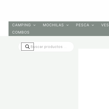
Ir
al
contenido
CAMPING
MOCHILAS
PESCA
VES
COMBOS
Búsqueda
de
productos