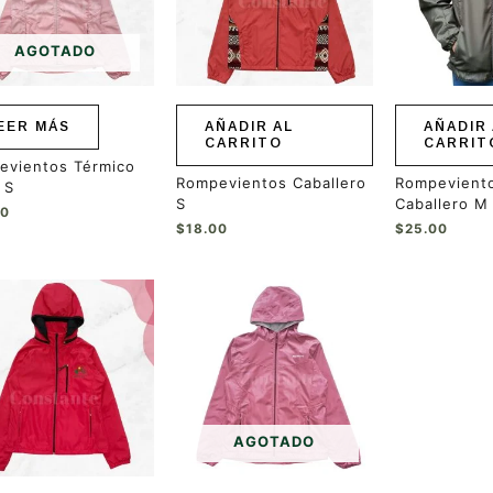
AGOTADO
EER MÁS
AÑADIR AL
AÑADIR 
CARRITO
CARRIT
evientos Térmico
Rompevientos Caballero
Rompeviento
 S
S
Caballero M
00
$
18.00
$
25.00
ucto
ples
ntes.
ones
AGOTADO
en
r