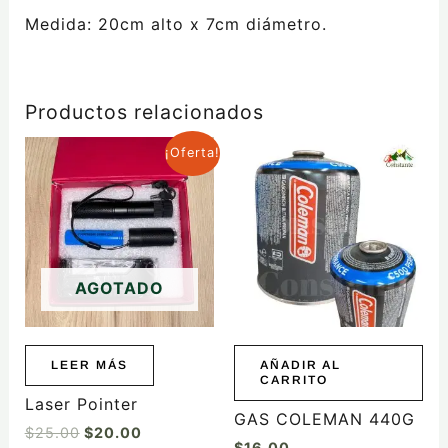
Medida: 20cm alto x 7cm diámetro.
Productos relacionados
El
El
¡Oferta!
precio
precio
original
actual
era:
es:
$25.00.
$20.00.
AGOTADO
LEER MÁS
AÑADIR AL
CARRITO
Laser Pointer
GAS COLEMAN 440G
$
25.00
$
20.00
$
16.00