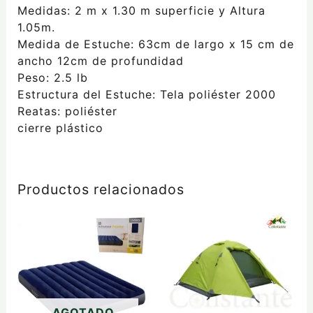
Medidas: 2 m x 1.30 m superficie y Altura
1.05m.
Medida de Estuche: 63cm de largo x 15 cm de
ancho 12cm de profundidad
Peso: 2.5 lb
Estructura del Estuche: Tela poliéster 2000
Reatas: poliéster
cierre plástico
Productos relacionados
Este
producto
tiene
múltiples
variantes.
Las
AGOTADO