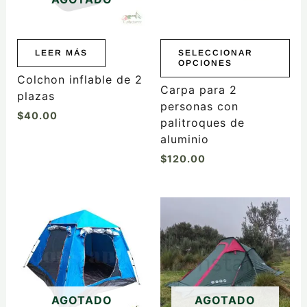
opciones
se
pueden
elegir
LEER MÁS
SELECCIONAR
OPCIONES
en
Colchon inflable de 2
la
Carpa para 2
plazas
página
personas con
$
40.00
de
palitroques de
producto
aluminio
$
120.00
AGOTADO
AGOTADO