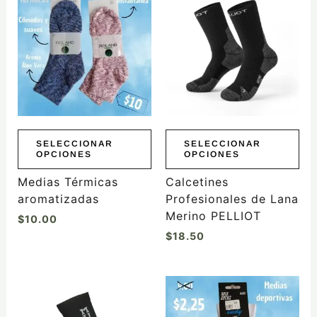
producto
producto
tiene
tiene
múltiples
múltiples
variantes.
variantes.
Las
Las
opciones
opciones
se
se
pueden
pueden
elegir
elegir
SELECCIONAR
SELECCIONAR
OPCIONES
OPCIONES
en
en
la
la
Medias Térmicas
Calcetines
página
página
aromatizadas
Profesionales de Lana
de
de
Merino PELLIOT
$
10.00
producto
producto
$
18.50
Este
producto