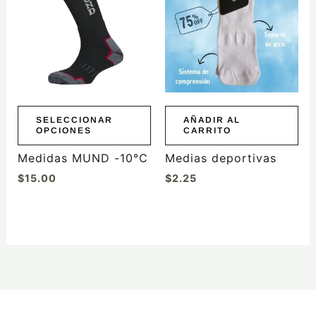
tiene
múltiples
variantes.
Las
opciones
se
pueden
elegir
SELECCIONAR
AÑADIR AL
OPCIONES
CARRITO
en
la
Medidas MUND -10°C
Medias deportivas
página
$
15.00
$
2.25
de
producto