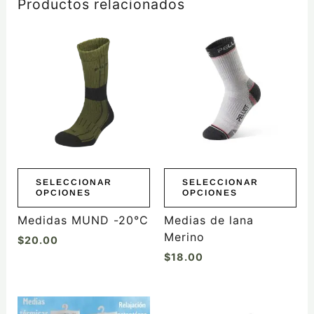
Productos relacionados
Este
Este
producto
producto
tiene
tiene
múltiples
múltiples
variantes.
variantes.
Las
Las
opciones
opciones
se
se
pueden
pueden
elegir
elegir
SELECCIONAR
SELECCIONAR
OPCIONES
OPCIONES
en
en
la
la
Medidas MUND -20°C
Medias de lana
página
página
Merino
$
20.00
de
de
$
18.00
producto
producto
Este
Este