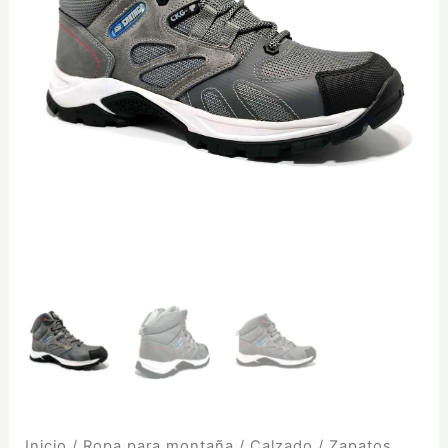
Inicio
/
Ropa para montaña
/
Calzado
/ Zapatos