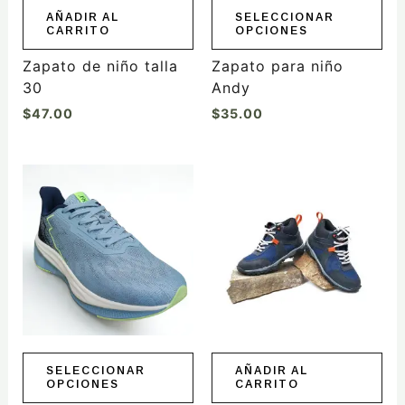
elegir
AÑADIR AL
SELECCIONAR
CARRITO
OPCIONES
en
la
Zapato de niño talla
Zapato para niño
página
30
Andy
de
$
47.00
$
35.00
producto
Este
producto
tiene
múltiples
variantes.
Las
opciones
se
pueden
elegir
SELECCIONAR
AÑADIR AL
OPCIONES
CARRITO
en