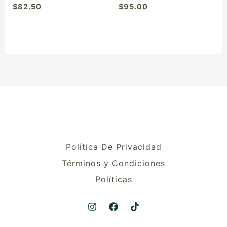
de
de
$
82.50
$
95.00
producto
producto
Política De Privacidad
Términos y Condiciones
Políticas