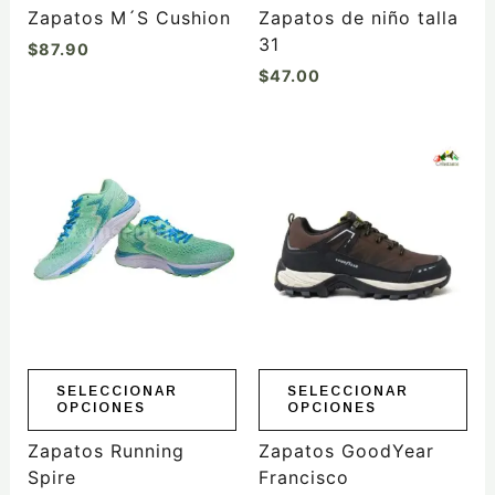
la
Zapatos M´S Cushion
Zapatos de niño talla
página
31
$
87.90
de
$
47.00
producto
Este
Este
producto
producto
tiene
tiene
múltiples
múltiples
variantes.
variantes.
Las
Las
opciones
opciones
se
se
pueden
pueden
elegir
elegir
SELECCIONAR
SELECCIONAR
OPCIONES
OPCIONES
en
en
la
la
Zapatos Running
Zapatos GoodYear
página
página
Spire
Francisco