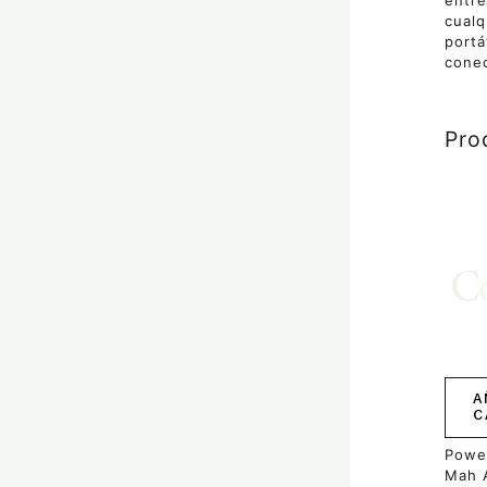
entre
cualq
portá
conec
Pro
A
C
Powe
Mah 