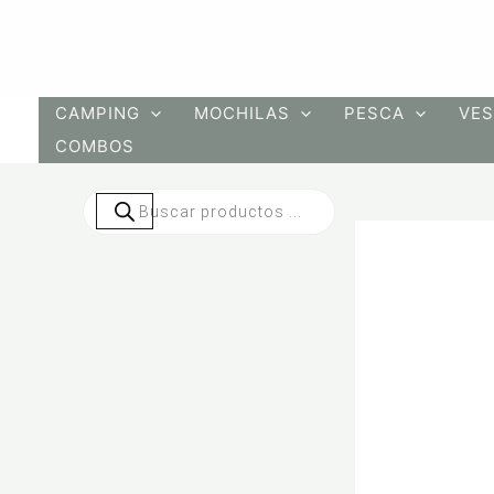
Ir
al
contenido
CAMPING
MOCHILAS
PESCA
VES
COMBOS
Búsqueda
de
productos