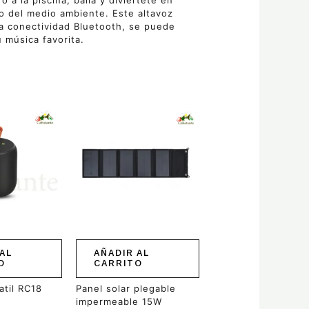
o a la piscina, baila y diviértete en
vo del medio ambiente. Este altavoz
 la conectividad Bluetooth, se puede
 música favorita.
AL
AÑADIR AL
O
CARRITO
atil RC18
Panel solar plegable
impermeable 15W