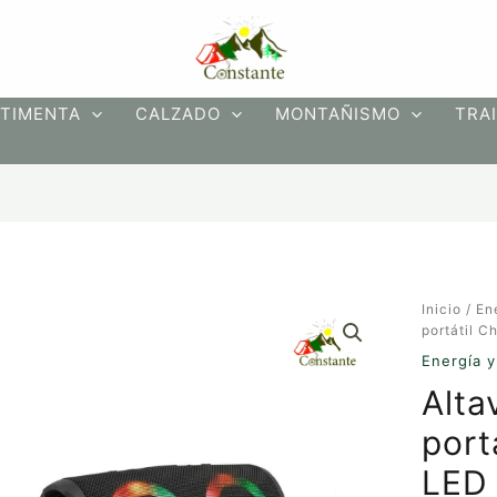
TIMENTA
CALZADO
MONTAÑISMO
TRAI
Altavoz
Inicio
/
En
Bluetoot
portátil C
portátil
Energía y
Charge
Alta
5
luces
port
LED
cantidad
LED