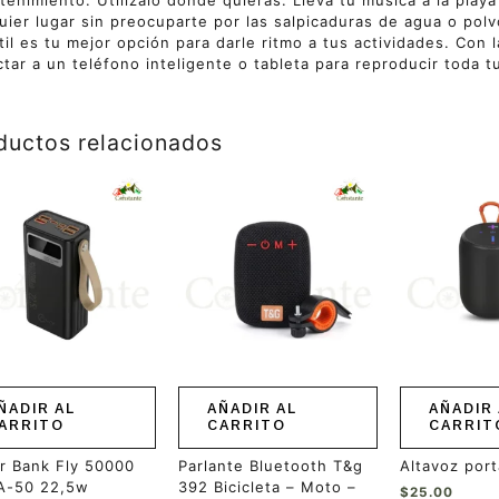
tenimiento. Utilízalo donde quieras. Lleva tu música a la playa 
uier lugar sin preocuparte por las salpicaduras de agua o pol
til es tu mejor opción para darle ritmo a tus actividades. Con
tar a un teléfono inteligente o tableta para reproducir toda tu
ductos relacionados
ÑADIR AL
AÑADIR AL
AÑADIR 
ARRITO
CARRITO
CARRIT
r Bank Fly 50000
Parlante Bluetooth T&g
Altavoz port
A-50 22,5w
392 Bicicleta – Moto –
$
25.00