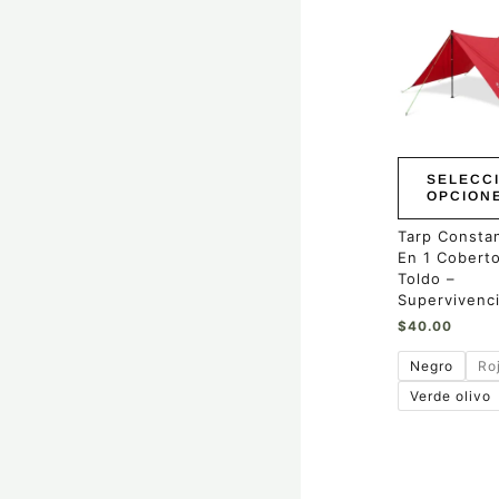
Este
producto
tiene
múltiples
variantes.
Las
opciones
se
pueden
SELECC
elegir
OPCION
en
la
Tarp Consta
página
En 1 Coberto
de
Toldo –
producto
Supervivenc
$
40.00
Negro
Ro
Verde olivo