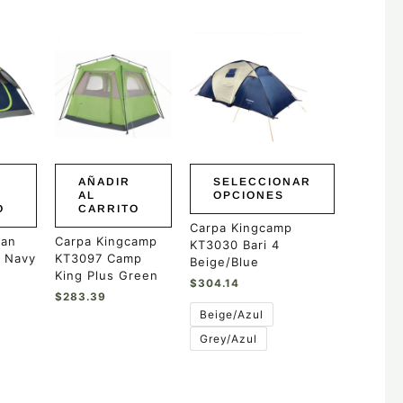
Este
producto
tiene
múltiples
variantes.
Las
opciones
se
pueden
AÑADIR
SELECCIONAR
elegir
AL
OPCIONES
O
CARRITO
en
la
Carpa Kingcamp
man
Carpa Kingcamp
página
KT3030 Bari 4
 Navy
KT3097 Camp
de
Beige/Blue
King Plus Green
producto
$
304.14
$
283.39
Beige/Azul
Grey/Azul