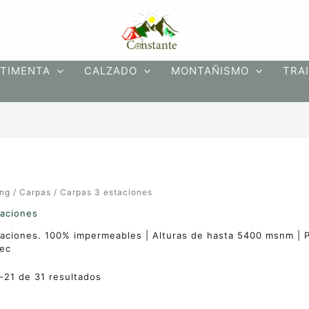
Ordenado
por
precio:
bajo
a
alto
TIMENTA
CALZADO
MONTAÑISMO
TRAI
ng
/
Carpas
/ Carpas 3 estaciones
taciones
aciones. 100% impermeables | Alturas de hasta 5400 msnm | Pal
ec
–21 de 31 resultados