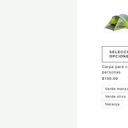
Este
producto
tiene
múltiples
variantes.
Las
opciones
se
pueden
SELECC
elegir
OPCION
en
la
Carpa para c
página
personas
de
$
130.00
producto
Verde manz
Verde olivo
Naranja