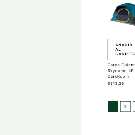
AÑADIR
AL
CARRIT
Carpa Colem
Skydome 4P
DarkRoom
$
313.29
1
2