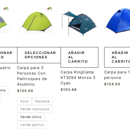
Este
producto
tiene
múltiples
variantes.
Las
opciones
se
pueden
IONAR
SELECCIONAR
AÑADIR
AÑADIR
elegir
ES
OPCIONES
AL
AL
CARRITO
CARRIT
en
la
uatro
Carpa para 3
Carpa KingCamp
Carpa para 1
página
Personas Con
KT3094 Monza 3
persona
de
Palitroques de
Cyan
producto
Aluminio
$
154.50
$
153.68
ana
$
135.00
Azul
Naranja
Verde manzana
Verde olivo
verde perico