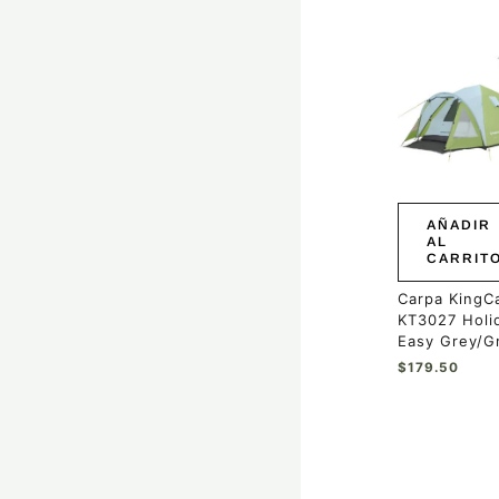
AÑADIR
AL
CARRIT
Carpa KingC
KT3027 Holi
Easy Grey/G
$
179.50